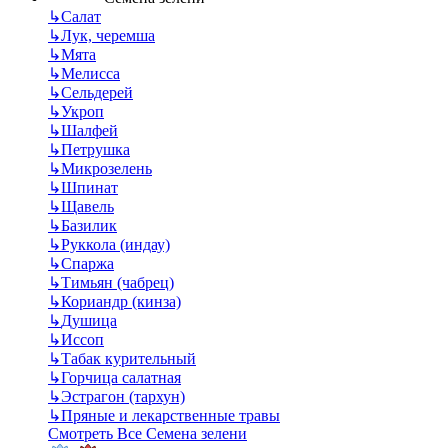
↳
Салат
↳
Лук, черемша
↳
Мята
↳
Мелисса
↳
Сельдерей
↳
Укроп
↳
Шалфей
↳
Петрушка
↳
Микрозелень
↳
Шпинат
↳
Щавель
↳
Базилик
↳
Руккола (индау)
↳
Спаржа
↳
Тимьян (чабрец)
↳
Кориандр (кинза)
↳
Душица
↳
Иссоп
↳
Табак курительный
↳
Горчица салатная
↳
Эстрагон (тархун)
↳
Пряные и лекарственные травы
Смотреть Все Семена зелени