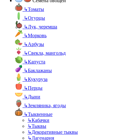
Семена овощей
↳
Томаты
↳
Огурцы
↳
Лук, черемша
↳
Морковь
↳
Арбузы
↳
Свекла, мангольд
↳
Капуста
↳
Баклажаны
↳
Кукуруза
↳
Перцы
↳
Дыни
↳
Земляника, ягоды
↳
Тыквенные
↳
Кабачки
↳
Тыквы
↳
Декоративные тыквы
↳
Лагенария