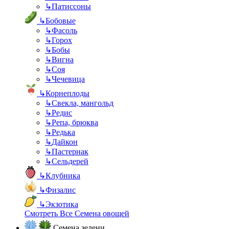
↳
Патиссоны
↳
Бобовые
↳
Фасоль
↳
Горох
↳
Бобы
↳
Вигна
↳
Соя
↳
Чечевица
↳
Корнеплоды
↳
Свекла, мангольд
↳
Редис
↳
Репа, брюква
↳
Редька
↳
Дайкон
↳
Пастернак
↳
Сельдерей
↳
Клубника
↳
Физалис
↳
Экзотика
Смотреть Все Семена овощей
Семена зелени