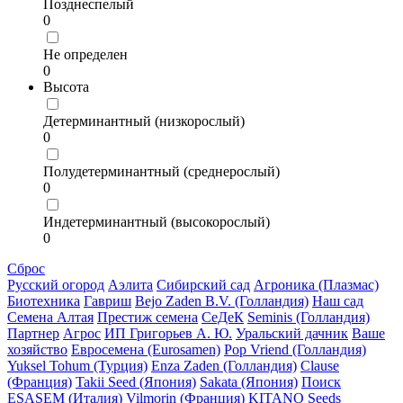
Позднеспелый
0
Не определен
0
Высота
Детерминантный (низкорослый)
0
Полудетерминантный (среднерослый)
0
Индетерминантный (высокорослый)
0
Сброс
Русский огород
Аэлита
Сибирский сад
Агроника (Плазмас)
Биотехника
Гавриш
Bejo Zaden B.V. (Голландия)
Наш сад
Семена Алтая
Престиж семена
СеДеК
Seminis (Голландия)
Партнер
Агрос
ИП Григорьев А. Ю.
Уральский дачник
Ваше
хозяйство
Евросемена (Eurosamen)
Pop Vriend (Голландия)
Yuksel Tohum (Турция)
Enza Zaden (Голландия)
Clause
(Франция)
Takii Seed (Япония)
Sakata (Япония)
Поиск
ESASEM (Италия)
Vilmorin (Франция)
KITANO Seeds