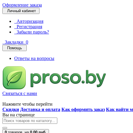
Оформление заказа
Личный кабинет
Авторизация
Регистрация
Забыли пароль?
Закладки
0
Помощь
Ответы на вопросы
Связаться с нами
Нажмите чтобы перейти
Скидки
Доставка и оплата
Как оформить заказ
Как найти м
Вы на странице
0
товаров,
на
0.00 руб.