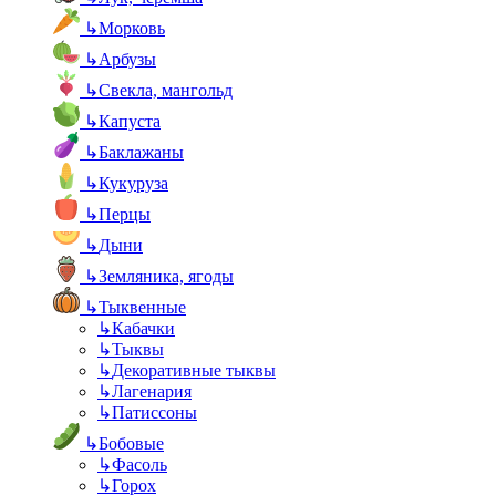
↳
Морковь
↳
Арбузы
↳
Свекла, мангольд
↳
Капуста
↳
Баклажаны
↳
Кукуруза
↳
Перцы
↳
Дыни
↳
Земляника, ягоды
↳
Тыквенные
↳
Кабачки
↳
Тыквы
↳
Декоративные тыквы
↳
Лагенария
↳
Патиссоны
↳
Бобовые
↳
Фасоль
↳
Горох