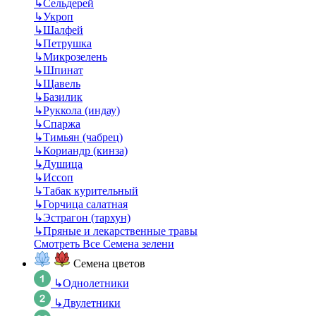
↳
Сельдерей
↳
Укроп
↳
Шалфей
↳
Петрушка
↳
Микрозелень
↳
Шпинат
↳
Щавель
↳
Базилик
↳
Руккола (индау)
↳
Спаржа
↳
Тимьян (чабрец)
↳
Кориандр (кинза)
↳
Душица
↳
Иссоп
↳
Табак курительный
↳
Горчица салатная
↳
Эстрагон (тархун)
↳
Пряные и лекарственные травы
Смотреть Все Семена зелени
Семена цветов
↳
Однолетники
↳
Двулетники