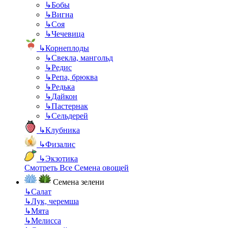
↳
Бобы
↳
Вигна
↳
Соя
↳
Чечевица
↳
Корнеплоды
↳
Свекла, мангольд
↳
Редис
↳
Репа, брюква
↳
Редька
↳
Дайкон
↳
Пастернак
↳
Сельдерей
↳
Клубника
↳
Физалис
↳
Экзотика
Смотреть Все Семена овощей
Семена зелени
↳
Салат
↳
Лук, черемша
↳
Мята
↳
Мелисса