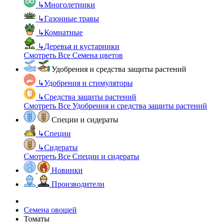
↳
Многолетники
↳
Газонные травы
↳
Комнатные
↳
Деревья и кустарники
Смотреть Все Семена цветов
Удобрения и средства защиты растений
↳
Удобрения и стимуляторы
↳
Средства защиты растений
Смотреть Все Удобрения и средства защиты растений
Специи и сидераты
↳
Специи
↳
Сидераты
Смотреть Все Специи и сидераты
Новинки
Производители
Семена овощей
Томаты