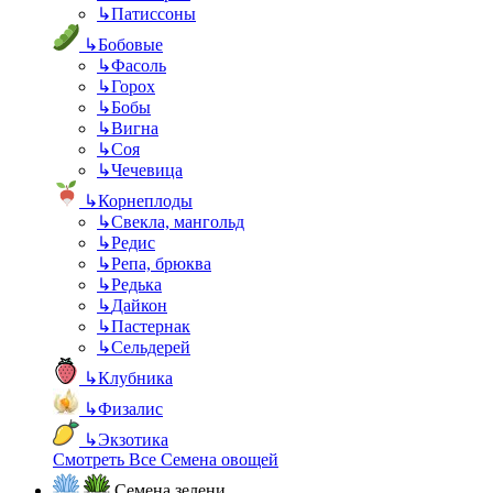
↳
Патиссоны
↳
Бобовые
↳
Фасоль
↳
Горох
↳
Бобы
↳
Вигна
↳
Соя
↳
Чечевица
↳
Корнеплоды
↳
Свекла, мангольд
↳
Редис
↳
Репа, брюква
↳
Редька
↳
Дайкон
↳
Пастернак
↳
Сельдерей
↳
Клубника
↳
Физалис
↳
Экзотика
Смотреть Все Семена овощей
Семена зелени