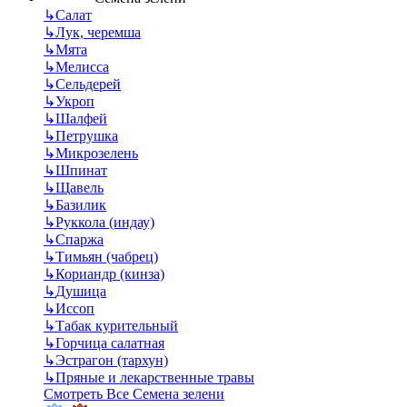
↳
Салат
↳
Лук, черемша
↳
Мята
↳
Мелисса
↳
Сельдерей
↳
Укроп
↳
Шалфей
↳
Петрушка
↳
Микрозелень
↳
Шпинат
↳
Щавель
↳
Базилик
↳
Руккола (индау)
↳
Спаржа
↳
Тимьян (чабрец)
↳
Кориандр (кинза)
↳
Душица
↳
Иссоп
↳
Табак курительный
↳
Горчица салатная
↳
Эстрагон (тархун)
↳
Пряные и лекарственные травы
Смотреть Все Семена зелени