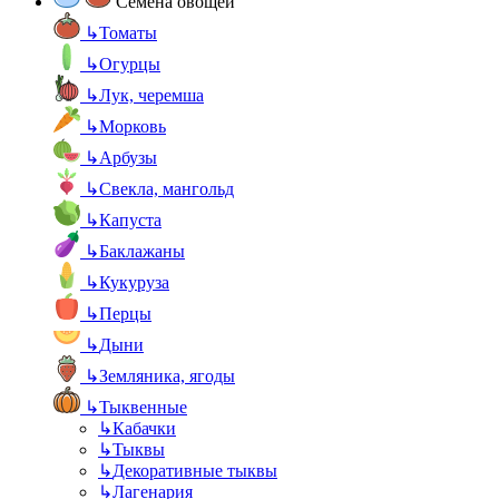
Семена овощей
↳
Томаты
↳
Огурцы
↳
Лук, черемша
↳
Морковь
↳
Арбузы
↳
Свекла, мангольд
↳
Капуста
↳
Баклажаны
↳
Кукуруза
↳
Перцы
↳
Дыни
↳
Земляника, ягоды
↳
Тыквенные
↳
Кабачки
↳
Тыквы
↳
Декоративные тыквы
↳
Лагенария