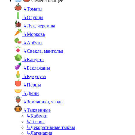
Семена овощей
↳
Томаты
↳
Огурцы
↳
Лук, черемша
↳
Морковь
↳
Арбузы
↳
Свекла, мангольд
↳
Капуста
↳
Баклажаны
↳
Кукуруза
↳
Перцы
↳
Дыни
↳
Земляника, ягоды
↳
Тыквенные
↳
Кабачки
↳
Тыквы
↳
Декоративные тыквы
↳
Лагенария