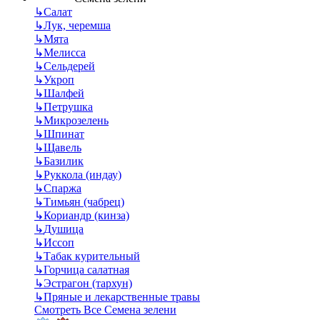
↳
Салат
↳
Лук, черемша
↳
Мята
↳
Мелисса
↳
Сельдерей
↳
Укроп
↳
Шалфей
↳
Петрушка
↳
Микрозелень
↳
Шпинат
↳
Щавель
↳
Базилик
↳
Руккола (индау)
↳
Спаржа
↳
Тимьян (чабрец)
↳
Кориандр (кинза)
↳
Душица
↳
Иссоп
↳
Табак курительный
↳
Горчица салатная
↳
Эстрагон (тархун)
↳
Пряные и лекарственные травы
Смотреть Все Семена зелени