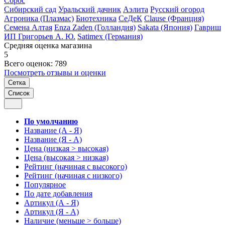
Сброс
Сибирский сад
Уральский дачник
Аэлита
Русский огород
Агроника (Плазмас)
Биотехника
СеДеК
Clause (Франция)
Семена Алтая
Enza Zaden (Голландия)
Sakata (Япония)
Гавриш
ИП Григорьев А. Ю.
Satimex (Германия)
Средняя оценка магазина
5
Всего оценок: 789
Посмотреть отзывы и оценки
Сетка
Список
По умолчанию
Название (А - Я)
Название (Я - А)
Цена (низкая > высокая)
Цена (высокая > низкая)
Рейтинг (начиная с высокого)
Рейтинг (начиная с низкого)
Популярное
По дате добавления
Артикул (А - Я)
Артикул (Я - А)
Наличие (меньше > больше)