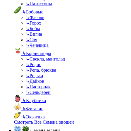
↳
Патиссоны
↳
Бобовые
↳
Фасоль
↳
Горох
↳
Бобы
↳
Вигна
↳
Соя
↳
Чечевица
↳
Корнеплоды
↳
Свекла, мангольд
↳
Редис
↳
Репа, брюква
↳
Редька
↳
Дайкон
↳
Пастернак
↳
Сельдерей
↳
Клубника
↳
Физалис
↳
Экзотика
Смотреть Все Семена овощей
Семена зелени