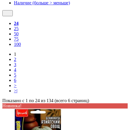
Наличие (больше > меньше)
24
25
50
75
100
1
2
3
4
5
6
>
>|
Показано с 1 по 24 из 134 (всего 6 страниц)
Новинка!