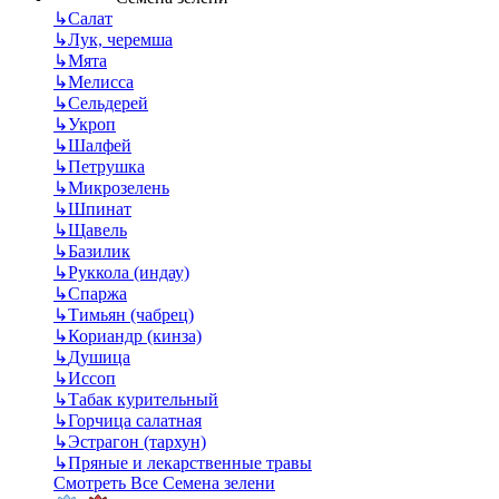
↳
Салат
↳
Лук, черемша
↳
Мята
↳
Мелисса
↳
Сельдерей
↳
Укроп
↳
Шалфей
↳
Петрушка
↳
Микрозелень
↳
Шпинат
↳
Щавель
↳
Базилик
↳
Руккола (индау)
↳
Спаржа
↳
Тимьян (чабрец)
↳
Кориандр (кинза)
↳
Душица
↳
Иссоп
↳
Табак курительный
↳
Горчица салатная
↳
Эстрагон (тархун)
↳
Пряные и лекарственные травы
Смотреть Все Семена зелени