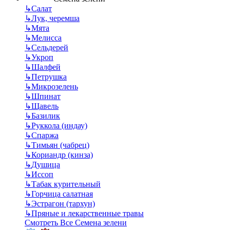
↳
Салат
↳
Лук, черемша
↳
Мята
↳
Мелисса
↳
Сельдерей
↳
Укроп
↳
Шалфей
↳
Петрушка
↳
Микрозелень
↳
Шпинат
↳
Щавель
↳
Базилик
↳
Руккола (индау)
↳
Спаржа
↳
Тимьян (чабрец)
↳
Кориандр (кинза)
↳
Душица
↳
Иссоп
↳
Табак курительный
↳
Горчица салатная
↳
Эстрагон (тархун)
↳
Пряные и лекарственные травы
Смотреть Все Семена зелени