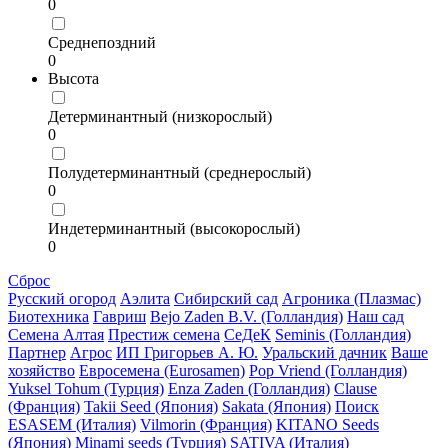
0
Среднепоздний
0
Высота
Детерминантный (низкорослый)
0
Полудетерминантный (среднерослый)
0
Индетерминантный (высокорослый)
0
Сброс
Русский огород
Аэлита
Сибирский сад
Агроника (Плазмас)
Биотехника
Гавриш
Bejo Zaden B.V. (Голландия)
Наш сад
Семена Алтая
Престиж семена
СеДеК
Seminis (Голландия)
Партнер
Агрос
ИП Григорьев А. Ю.
Уральский дачник
Ваше
хозяйство
Евросемена (Eurosamen)
Pop Vriend (Голландия)
Yuksel Tohum (Турция)
Enza Zaden (Голландия)
Clause
(Франция)
Takii Seed (Япония)
Sakata (Япония)
Поиск
ESASEM (Италия)
Vilmorin (Франция)
KITANO Seeds
(Япония)
Minami seeds (Турция)
SATIVA (Италия)