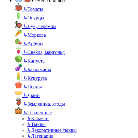
Семена овощей
↳
Томаты
↳
Огурцы
↳
Лук, черемша
↳
Морковь
↳
Арбузы
↳
Свекла, мангольд
↳
Капуста
↳
Баклажаны
↳
Кукуруза
↳
Перцы
↳
Дыни
↳
Земляника, ягоды
↳
Тыквенные
↳
Кабачки
↳
Тыквы
↳
Декоративные тыквы
↳
Лагенария