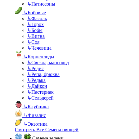
↳
Патиссоны
↳
Бобовые
↳
Фасоль
↳
Горох
↳
Бобы
↳
Вигна
↳
Соя
↳
Чечевица
↳
Корнеплоды
↳
Свекла, мангольд
↳
Редис
↳
Репа, брюква
↳
Редька
↳
Дайкон
↳
Пастернак
↳
Сельдерей
↳
Клубника
↳
Физалис
↳
Экзотика
Смотреть Все Семена овощей
Семена зелени