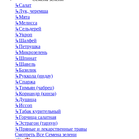
↳
Салат
↳
Лук, черемша
↳
Мята
↳
Мелисса
↳
Сельдерей
↳
Укроп
↳
Шалфей
↳
Петрушка
↳
Микрозелень
↳
Шпинат
↳
Щавель
↳
Базилик
↳
Руккола (индау)
↳
Спаржа
↳
Тимьян (чабрец)
↳
Кориандр (кинза)
↳
Душица
↳
Иссоп
↳
Табак курительный
↳
Горчица салатная
↳
Эстрагон (тархун)
↳
Пряные и лекарственные травы
Смотреть Все Семена зелени