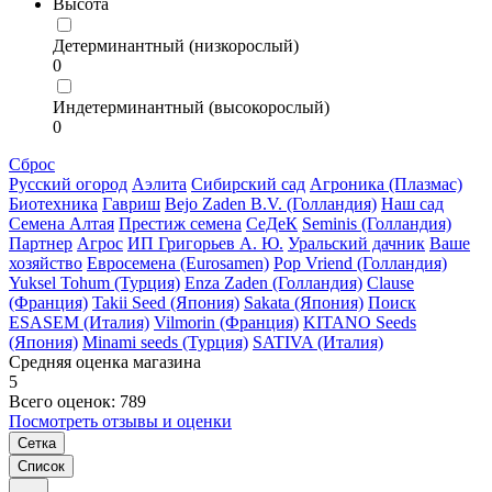
Высота
Детерминантный (низкорослый)
0
Индетерминантный (высокорослый)
0
Сброс
Русский огород
Аэлита
Сибирский сад
Агроника (Плазмас)
Биотехника
Гавриш
Bejo Zaden B.V. (Голландия)
Наш сад
Семена Алтая
Престиж семена
СеДеК
Seminis (Голландия)
Партнер
Агрос
ИП Григорьев А. Ю.
Уральский дачник
Ваше
хозяйство
Евросемена (Eurosamen)
Pop Vriend (Голландия)
Yuksel Tohum (Турция)
Enza Zaden (Голландия)
Clause
(Франция)
Takii Seed (Япония)
Sakata (Япония)
Поиск
ESASEM (Италия)
Vilmorin (Франция)
KITANO Seeds
(Япония)
Minami seeds (Турция)
SATIVA (Италия)
Средняя оценка магазина
5
Всего оценок: 789
Посмотреть отзывы и оценки
Сетка
Список