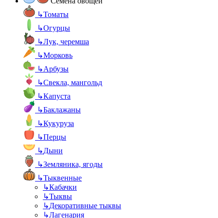
Семена овощей
↳
Томаты
↳
Огурцы
↳
Лук, черемша
↳
Морковь
↳
Арбузы
↳
Свекла, мангольд
↳
Капуста
↳
Баклажаны
↳
Кукуруза
↳
Перцы
↳
Дыни
↳
Земляника, ягоды
↳
Тыквенные
↳
Кабачки
↳
Тыквы
↳
Декоративные тыквы
↳
Лагенария