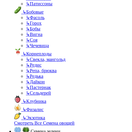
↳
Патиссоны
↳
Бобовые
↳
Фасоль
↳
Горох
↳
Бобы
↳
Вигна
↳
Соя
↳
Чечевица
↳
Корнеплоды
↳
Свекла, мангольд
↳
Редис
↳
Репа, брюква
↳
Редька
↳
Дайкон
↳
Пастернак
↳
Сельдерей
↳
Клубника
↳
Физалис
↳
Экзотика
Смотреть Все Семена овощей
Семена зелени