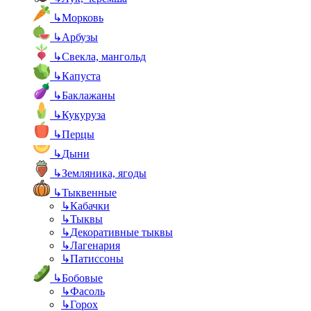
↳
Морковь
↳
Арбузы
↳
Свекла, мангольд
↳
Капуста
↳
Баклажаны
↳
Кукуруза
↳
Перцы
↳
Дыни
↳
Земляника, ягоды
↳
Тыквенные
↳
Кабачки
↳
Тыквы
↳
Декоративные тыквы
↳
Лагенария
↳
Патиссоны
↳
Бобовые
↳
Фасоль
↳
Горох