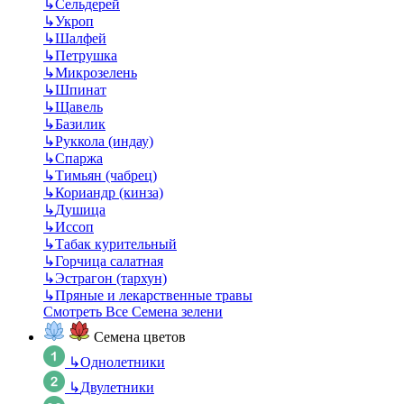
↳
Сельдерей
↳
Укроп
↳
Шалфей
↳
Петрушка
↳
Микрозелень
↳
Шпинат
↳
Щавель
↳
Базилик
↳
Руккола (индау)
↳
Спаржа
↳
Тимьян (чабрец)
↳
Кориандр (кинза)
↳
Душица
↳
Иссоп
↳
Табак курительный
↳
Горчица салатная
↳
Эстрагон (тархун)
↳
Пряные и лекарственные травы
Смотреть Все Семена зелени
Семена цветов
↳
Однолетники
↳
Двулетники