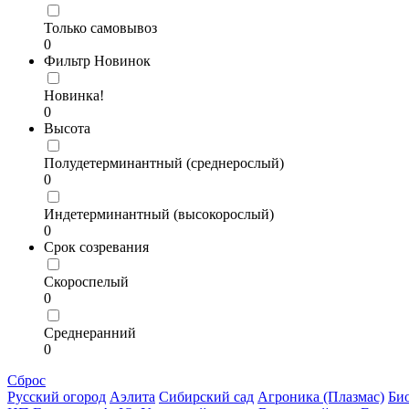
Только самовывоз
0
Фильтр Новинок
Новинка!
0
Высота
Полудетерминантный (среднерослый)
0
Индетерминантный (высокорослый)
0
Срок созревания
Скороспелый
0
Среднеранний
0
Сброс
Русский огород
Аэлита
Сибирский сад
Агроника (Плазмас)
Би