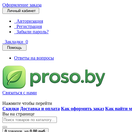
Оформление заказа
Личный кабинет
Авторизация
Регистрация
Забыли пароль?
Закладки
0
Помощь
Ответы на вопросы
Связаться с нами
Нажмите чтобы перейти
Скидки
Доставка и оплата
Как оформить заказ
Как найти м
Вы на странице
0
товаров,
на
0.00 руб.