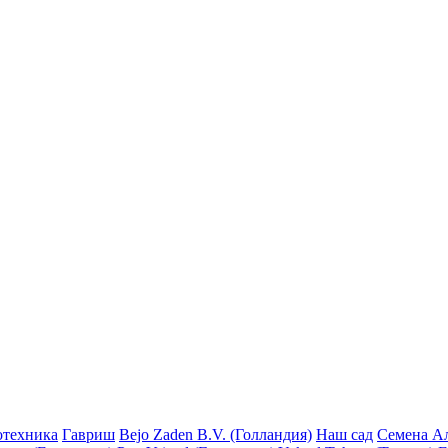
отехника
Гавриш
Bejo Zaden B.V. (Голландия)
Наш сад
Семена А