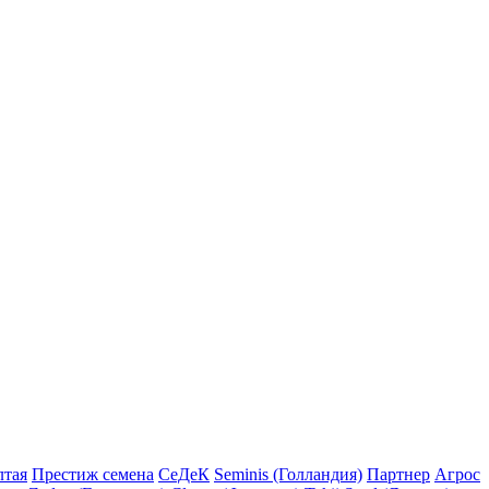
лтая
Престиж семена
СеДеК
Seminis (Голландия)
Партнер
Агрос