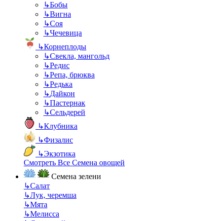
↳
Бобы
↳
Вигна
↳
Соя
↳
Чечевица
↳
Корнеплоды
↳
Свекла, мангольд
↳
Редис
↳
Репа, брюква
↳
Редька
↳
Дайкон
↳
Пастернак
↳
Сельдерей
↳
Клубника
↳
Физалис
↳
Экзотика
Смотреть Все Семена овощей
Семена зелени
↳
Салат
↳
Лук, черемша
↳
Мята
↳
Мелисса