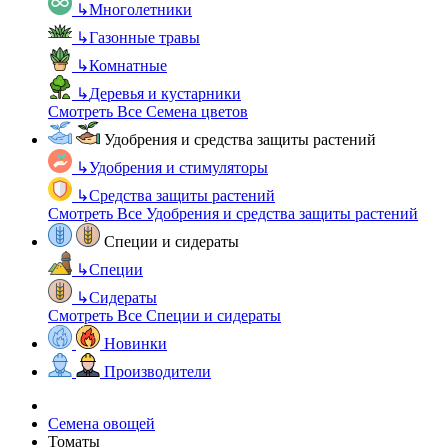
↳
Многолетники
↳
Газонные травы
↳
Комнатные
↳
Деревья и кустарники
Смотреть Все Семена цветов
Удобрения и средства защиты растений
↳
Удобрения и стимуляторы
↳
Средства защиты растений
Смотреть Все Удобрения и средства защиты растений
Специи и сидераты
↳
Специи
↳
Сидераты
Смотреть Все Специи и сидераты
Новинки
Производители
Семена овощей
Томаты