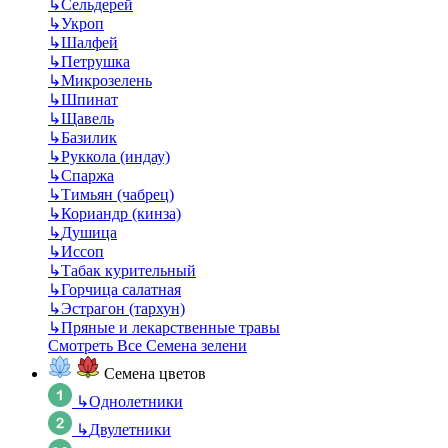
↳
Сельдерей
↳
Укроп
↳
Шалфей
↳
Петрушка
↳
Микрозелень
↳
Шпинат
↳
Щавель
↳
Базилик
↳
Руккола (индау)
↳
Спаржа
↳
Тимьян (чабрец)
↳
Кориандр (кинза)
↳
Душица
↳
Иссоп
↳
Табак курительный
↳
Горчица салатная
↳
Эстрагон (тархун)
↳
Пряные и лекарственные травы
Смотреть Все Семена зелени
Семена цветов
↳
Однолетники
↳
Двулетники