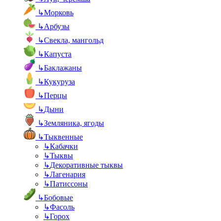
↳
Морковь
↳
Арбузы
↳
Свекла, мангольд
↳
Капуста
↳
Баклажаны
↳
Кукуруза
↳
Перцы
↳
Дыни
↳
Земляника, ягоды
↳
Тыквенные
↳
Кабачки
↳
Тыквы
↳
Декоративные тыквы
↳
Лагенария
↳
Патиссоны
↳
Бобовые
↳
Фасоль
↳
Горох