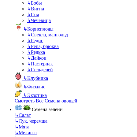
↳
Бобы
↳
Вигна
↳
Соя
↳
Чечевица
↳
Корнеплоды
↳
Свекла, мангольд
↳
Редис
↳
Репа, брюква
↳
Редька
↳
Дайкон
↳
Пастернак
↳
Сельдерей
↳
Клубника
↳
Физалис
↳
Экзотика
Смотреть Все Семена овощей
Семена зелени
↳
Салат
↳
Лук, черемша
↳
Мята
↳
Мелисса