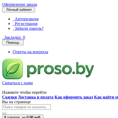
Оформление заказа
Личный кабинет
Авторизация
Регистрация
Забыли пароль?
Закладки
0
Помощь
Ответы на вопросы
Связаться с нами
Нажмите чтобы перейти
Скидки
Доставка и оплата
Как оформить заказ
Как найти м
Вы на странице
0
товаров,
на
0.00 руб.