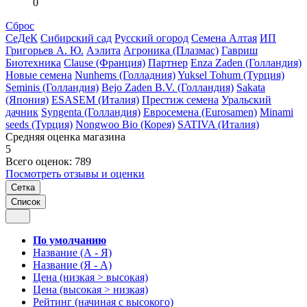
0
Сброс
СеДеК
Сибирский сад
Русский огород
Семена Алтая
ИП
Григорьев А. Ю.
Аэлита
Агроника (Плазмас)
Гавриш
Биотехника
Clause (Франция)
Партнер
Enza Zaden (Голландия)
Новые семена
Nunhems (Голладния)
Yuksel Tohum (Турция)
Seminis (Голландия)
Bejo Zaden B.V. (Голландия)
Sakata
(Япония)
ESASEM (Италия)
Престиж семена
Уральский
дачник
Syngenta (Голландия)
Евросемена (Eurosamen)
Minami
seeds (Турция)
Nongwoo Bio (Корея)
SATIVA (Италия)
Средняя оценка магазина
5
Всего оценок: 789
Посмотреть отзывы и оценки
Сетка
Список
По умолчанию
Название (А - Я)
Название (Я - А)
Цена (низкая > высокая)
Цена (высокая > низкая)
Рейтинг (начиная с высокого)