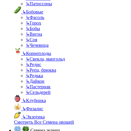
↳
Патиссоны
↳
Бобовые
↳
Фасоль
↳
Горох
↳
Бобы
↳
Вигна
↳
Соя
↳
Чечевица
↳
Корнеплоды
↳
Свекла, мангольд
↳
Редис
↳
Репа, брюква
↳
Редька
↳
Дайкон
↳
Пастернак
↳
Сельдерей
↳
Клубника
↳
Физалис
↳
Экзотика
Смотреть Все Семена овощей
Семена зелени