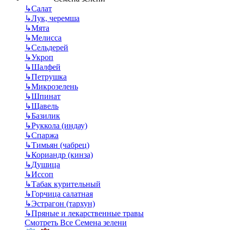
↳
Салат
↳
Лук, черемша
↳
Мята
↳
Мелисса
↳
Сельдерей
↳
Укроп
↳
Шалфей
↳
Петрушка
↳
Микрозелень
↳
Шпинат
↳
Щавель
↳
Базилик
↳
Руккола (индау)
↳
Спаржа
↳
Тимьян (чабрец)
↳
Кориандр (кинза)
↳
Душица
↳
Иссоп
↳
Табак курительный
↳
Горчица салатная
↳
Эстрагон (тархун)
↳
Пряные и лекарственные травы
Смотреть Все Семена зелени