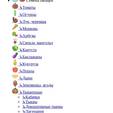
Семена овощей
↳
Томаты
↳
Огурцы
↳
Лук, черемша
↳
Морковь
↳
Арбузы
↳
Свекла, мангольд
↳
Капуста
↳
Баклажаны
↳
Кукуруза
↳
Перцы
↳
Дыни
↳
Земляника, ягоды
↳
Тыквенные
↳
Кабачки
↳
Тыквы
↳
Декоративные тыквы
↳
Лагенария