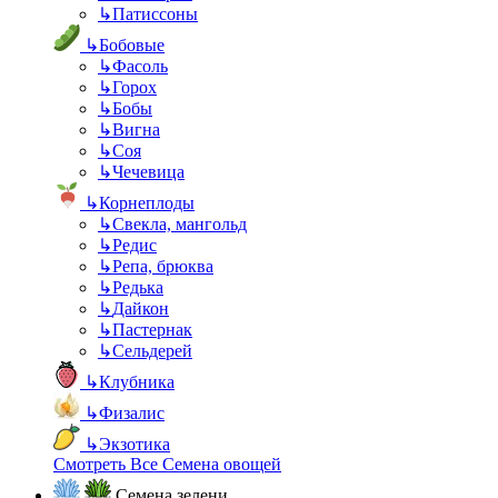
↳
Патиссоны
↳
Бобовые
↳
Фасоль
↳
Горох
↳
Бобы
↳
Вигна
↳
Соя
↳
Чечевица
↳
Корнеплоды
↳
Свекла, мангольд
↳
Редис
↳
Репа, брюква
↳
Редька
↳
Дайкон
↳
Пастернак
↳
Сельдерей
↳
Клубника
↳
Физалис
↳
Экзотика
Смотреть Все Семена овощей
Семена зелени