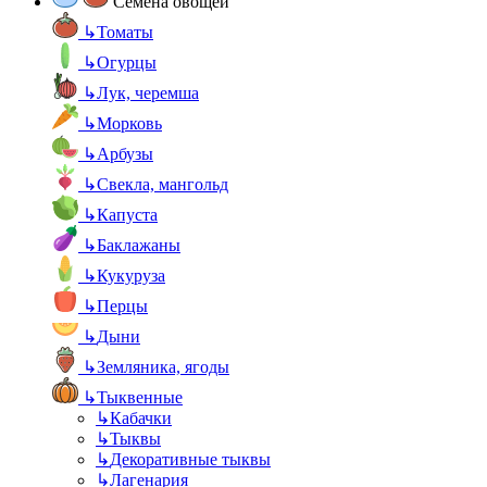
Семена овощей
↳
Томаты
↳
Огурцы
↳
Лук, черемша
↳
Морковь
↳
Арбузы
↳
Свекла, мангольд
↳
Капуста
↳
Баклажаны
↳
Кукуруза
↳
Перцы
↳
Дыни
↳
Земляника, ягоды
↳
Тыквенные
↳
Кабачки
↳
Тыквы
↳
Декоративные тыквы
↳
Лагенария