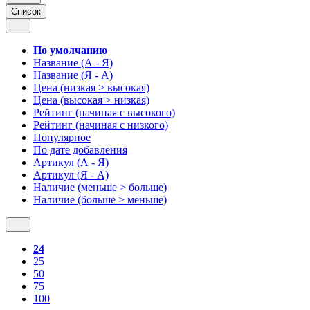
Список
По умолчанию
Название (А - Я)
Название (Я - А)
Цена (низкая > высокая)
Цена (высокая > низкая)
Рейтинг (начиная с высокого)
Рейтинг (начиная с низкого)
Популярное
По дате добавления
Артикул (А - Я)
Артикул (Я - А)
Наличие (меньше > больше)
Наличие (больше > меньше)
24
25
50
75
100