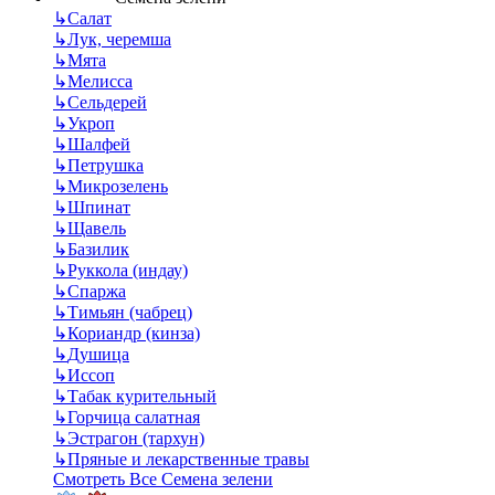
↳
Салат
↳
Лук, черемша
↳
Мята
↳
Мелисса
↳
Сельдерей
↳
Укроп
↳
Шалфей
↳
Петрушка
↳
Микрозелень
↳
Шпинат
↳
Щавель
↳
Базилик
↳
Руккола (индау)
↳
Спаржа
↳
Тимьян (чабрец)
↳
Кориандр (кинза)
↳
Душица
↳
Иссоп
↳
Табак курительный
↳
Горчица салатная
↳
Эстрагон (тархун)
↳
Пряные и лекарственные травы
Смотреть Все Семена зелени