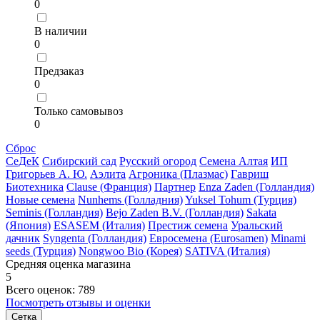
0
В наличии
0
Предзаказ
0
Только самовывоз
0
Сброс
СеДеК
Сибирский сад
Русский огород
Семена Алтая
ИП
Григорьев А. Ю.
Аэлита
Агроника (Плазмас)
Гавриш
Биотехника
Clause (Франция)
Партнер
Enza Zaden (Голландия)
Новые семена
Nunhems (Голладния)
Yuksel Tohum (Турция)
Seminis (Голландия)
Bejo Zaden B.V. (Голландия)
Sakata
(Япония)
ESASEM (Италия)
Престиж семена
Уральский
дачник
Syngenta (Голландия)
Евросемена (Eurosamen)
Minami
seeds (Турция)
Nongwoo Bio (Корея)
SATIVA (Италия)
Средняя оценка магазина
5
Всего оценок: 789
Посмотреть отзывы и оценки
Сетка