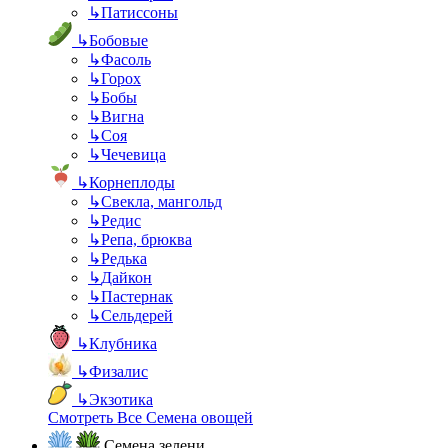
↳
Патиссоны
↳
Бобовые
↳
Фасоль
↳
Горох
↳
Бобы
↳
Вигна
↳
Соя
↳
Чечевица
↳
Корнеплоды
↳
Свекла, мангольд
↳
Редис
↳
Репа, брюква
↳
Редька
↳
Дайкон
↳
Пастернак
↳
Сельдерей
↳
Клубника
↳
Физалис
↳
Экзотика
Смотреть Все Семена овощей
Семена зелени