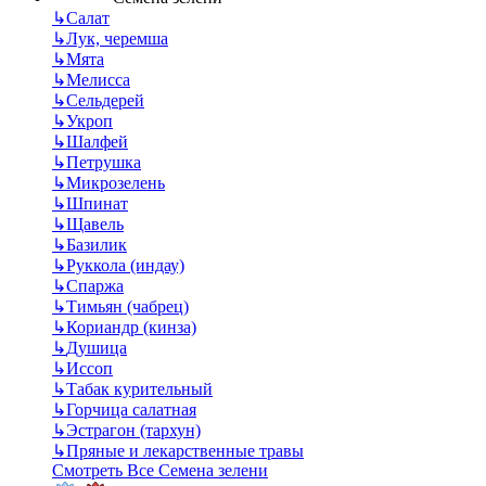
↳
Салат
↳
Лук, черемша
↳
Мята
↳
Мелисса
↳
Сельдерей
↳
Укроп
↳
Шалфей
↳
Петрушка
↳
Микрозелень
↳
Шпинат
↳
Щавель
↳
Базилик
↳
Руккола (индау)
↳
Спаржа
↳
Тимьян (чабрец)
↳
Кориандр (кинза)
↳
Душица
↳
Иссоп
↳
Табак курительный
↳
Горчица салатная
↳
Эстрагон (тархун)
↳
Пряные и лекарственные травы
Смотреть Все Семена зелени