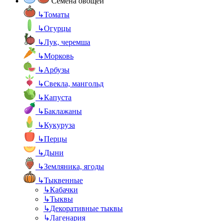
Семена овощей
↳
Томаты
↳
Огурцы
↳
Лук, черемша
↳
Морковь
↳
Арбузы
↳
Свекла, мангольд
↳
Капуста
↳
Баклажаны
↳
Кукуруза
↳
Перцы
↳
Дыни
↳
Земляника, ягоды
↳
Тыквенные
↳
Кабачки
↳
Тыквы
↳
Декоративные тыквы
↳
Лагенария