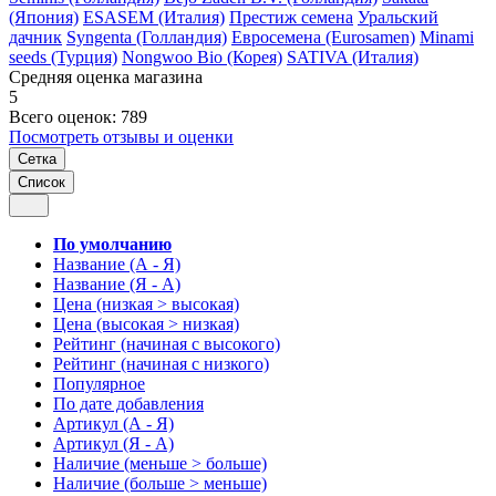
(Япония)
ESASEM (Италия)
Престиж семена
Уральский
дачник
Syngenta (Голландия)
Евросемена (Eurosamen)
Minami
seeds (Турция)
Nongwoo Bio (Корея)
SATIVA (Италия)
Средняя оценка магазина
5
Всего оценок: 789
Посмотреть отзывы и оценки
Сетка
Список
По умолчанию
Название (А - Я)
Название (Я - А)
Цена (низкая > высокая)
Цена (высокая > низкая)
Рейтинг (начиная с высокого)
Рейтинг (начиная с низкого)
Популярное
По дате добавления
Артикул (А - Я)
Артикул (Я - А)
Наличие (меньше > больше)
Наличие (больше > меньше)