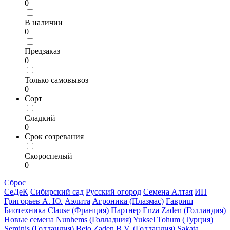
0
В наличии
0
Предзаказ
0
Только самовывоз
0
Сорт
Сладкий
0
Срок созревания
Скороспелый
0
Сброс
СеДеК
Сибирский сад
Русский огород
Семена Алтая
ИП
Григорьев А. Ю.
Аэлита
Агроника (Плазмас)
Гавриш
Биотехника
Clause (Франция)
Партнер
Enza Zaden (Голландия)
Новые семена
Nunhems (Голладния)
Yuksel Tohum (Турция)
Seminis (Голландия)
Bejo Zaden B.V. (Голландия)
Sakata