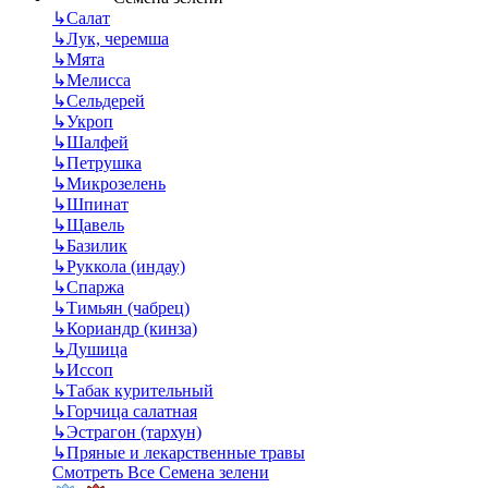
↳
Салат
↳
Лук, черемша
↳
Мята
↳
Мелисса
↳
Сельдерей
↳
Укроп
↳
Шалфей
↳
Петрушка
↳
Микрозелень
↳
Шпинат
↳
Щавель
↳
Базилик
↳
Руккола (индау)
↳
Спаржа
↳
Тимьян (чабрец)
↳
Кориандр (кинза)
↳
Душица
↳
Иссоп
↳
Табак курительный
↳
Горчица салатная
↳
Эстрагон (тархун)
↳
Пряные и лекарственные травы
Смотреть Все Семена зелени