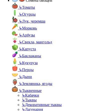
Семена овощей
↳
Томаты
↳
Огурцы
↳
Лук, черемша
↳
Морковь
↳
Арбузы
↳
Свекла, мангольд
↳
Капуста
↳
Баклажаны
↳
Кукуруза
↳
Перцы
↳
Дыни
↳
Земляника, ягоды
↳
Тыквенные
↳
Кабачки
↳
Тыквы
↳
Декоративные тыквы
↳
Лагенария