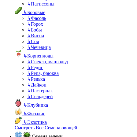
↳
Патиссоны
↳
Бобовые
↳
Фасоль
↳
Горох
↳
Бобы
↳
Вигна
↳
Соя
↳
Чечевица
↳
Корнеплоды
↳
Свекла, мангольд
↳
Редис
↳
Репа, брюква
↳
Редька
↳
Дайкон
↳
Пастернак
↳
Сельдерей
↳
Клубника
↳
Физалис
↳
Экзотика
Смотреть Все Семена овощей
Семена зелени