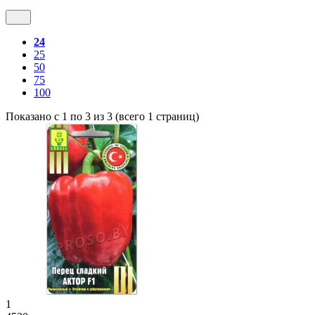
24
25
50
75
100
Показано с 1 по 3 из 3 (всего 1 страниц)
1