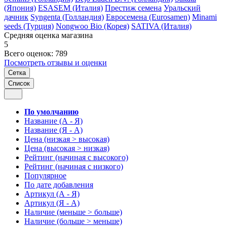
(Япония)
ESASEM (Италия)
Престиж семена
Уральский
дачник
Syngenta (Голландия)
Евросемена (Eurosamen)
Minami
seeds (Турция)
Nongwoo Bio (Корея)
SATIVA (Италия)
Средняя оценка магазина
5
Всего оценок: 789
Посмотреть отзывы и оценки
Сетка
Список
По умолчанию
Название (А - Я)
Название (Я - А)
Цена (низкая > высокая)
Цена (высокая > низкая)
Рейтинг (начиная с высокого)
Рейтинг (начиная с низкого)
Популярное
По дате добавления
Артикул (А - Я)
Артикул (Я - А)
Наличие (меньше > больше)
Наличие (больше > меньше)