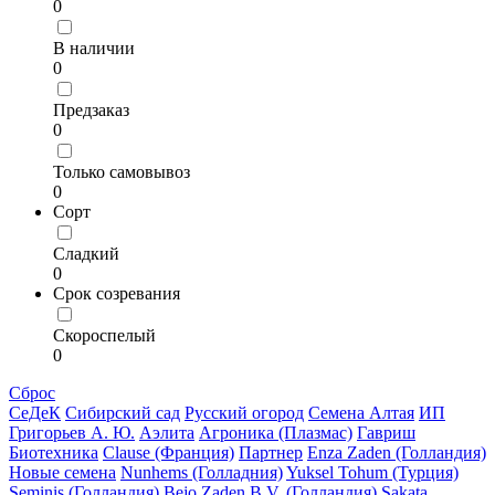
0
В наличии
0
Предзаказ
0
Только самовывоз
0
Сорт
Сладкий
0
Срок созревания
Скороспелый
0
Сброс
СеДеК
Сибирский сад
Русский огород
Семена Алтая
ИП
Григорьев А. Ю.
Аэлита
Агроника (Плазмас)
Гавриш
Биотехника
Clause (Франция)
Партнер
Enza Zaden (Голландия)
Новые семена
Nunhems (Голладния)
Yuksel Tohum (Турция)
Seminis (Голландия)
Bejo Zaden B.V. (Голландия)
Sakata