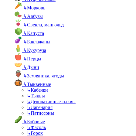
↳
Морковь
↳
Арбузы
↳
Свекла, мангольд
↳
Капуста
↳
Баклажаны
↳
Кукуруза
↳
Перцы
↳
Дыни
↳
Земляника, ягоды
↳
Тыквенные
↳
Кабачки
↳
Тыквы
↳
Декоративные тыквы
↳
Лагенария
↳
Патиссоны
↳
Бобовые
↳
Фасоль
↳
Горох