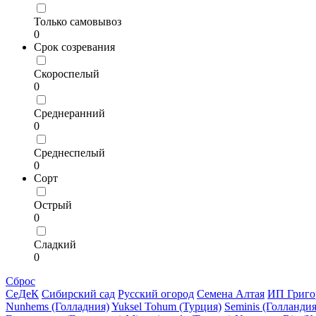
Только самовывоз
0
Срок созревания
Скороспелый
0
Среднеранний
0
Среднеспелый
0
Сорт
Острый
0
Сладкий
0
Сброс
СеДеК
Сибирский сад
Русский огород
Семена Алтая
ИП Григо
Nunhems (Голладния)
Yuksel Tohum (Турция)
Seminis (Голландия