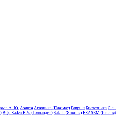
рьев А. Ю.
Аэлита
Агроника (Плазмас)
Гавриш
Биотехника
Clau
)
Bejo Zaden B.V. (Голландия)
Sakata (Япония)
ESASEM (Италия)