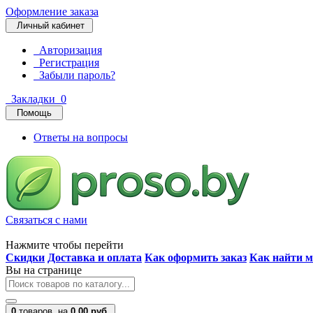
Оформление заказа
Личный кабинет
Авторизация
Регистрация
Забыли пароль?
Закладки
0
Помощь
Ответы на вопросы
Связаться с нами
Нажмите чтобы перейти
Скидки
Доставка и оплата
Как оформить заказ
Как найти м
Вы на странице
0
товаров,
на
0.00 руб.