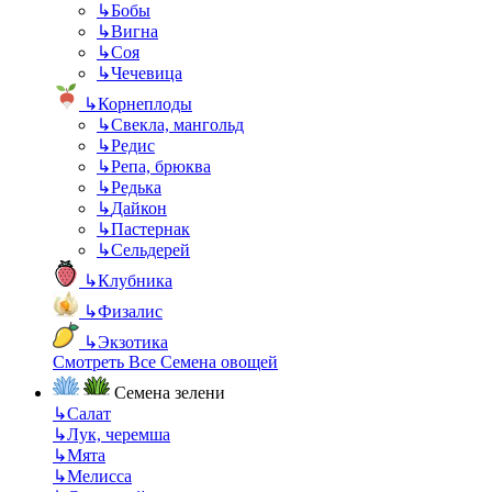
↳
Бобы
↳
Вигна
↳
Соя
↳
Чечевица
↳
Корнеплоды
↳
Свекла, мангольд
↳
Редис
↳
Репа, брюква
↳
Редька
↳
Дайкон
↳
Пастернак
↳
Сельдерей
↳
Клубника
↳
Физалис
↳
Экзотика
Смотреть Все Семена овощей
Семена зелени
↳
Салат
↳
Лук, черемша
↳
Мята
↳
Мелисса