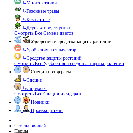
↳
Многолетники
↳
Газонные травы
↳
Комнатные
↳
Деревья и кустарники
Смотреть Все Семена цветов
Удобрения и средства защиты растений
↳
Удобрения и стимуляторы
↳
Средства защиты растений
Смотреть Все Удобрения и средства защиты растений
Специи и сидераты
↳
Специи
↳
Сидераты
Смотреть Все Специи и сидераты
Новинки
Производители
Семена овощей
Перцы