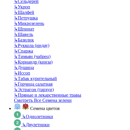
↳
Сельдерей
↳
Укроп
↳
Шалфей
↳
Петрушка
↳
Микрозелень
↳
Шпинат
↳
Щавель
↳
Базилик
↳
Руккола (индау)
↳
Спаржа
↳
Тимьян (чабрец)
↳
Кориандр (кинза)
↳
Душица
↳
Иссоп
↳
Табак курительный
↳
Горчица салатная
↳
Эстрагон (тархун)
↳
Пряные и лекарственные травы
Смотреть Все Семена зелени
Семена цветов
↳
Однолетники
↳
Двулетники