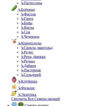
↳
Патиссоны
↳
Бобовые
↳
Фасоль
↳
Горох
↳
Бобы
↳
Вигна
↳
Соя
↳
Чечевица
↳
Корнеплоды
↳
Свекла, мангольд
↳
Редис
↳
Репа, брюква
↳
Редька
↳
Дайкон
↳
Пастернак
↳
Сельдерей
↳
Клубника
↳
Физалис
↳
Экзотика
Смотреть Все Семена овощей
Семена зелени