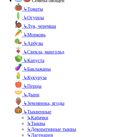
Семена овощей
↳
Томаты
↳
Огурцы
↳
Лук, черемша
↳
Морковь
↳
Арбузы
↳
Свекла, мангольд
↳
Капуста
↳
Баклажаны
↳
Кукуруза
↳
Перцы
↳
Дыни
↳
Земляника, ягоды
↳
Тыквенные
↳
Кабачки
↳
Тыквы
↳
Декоративные тыквы
↳
Лагенария