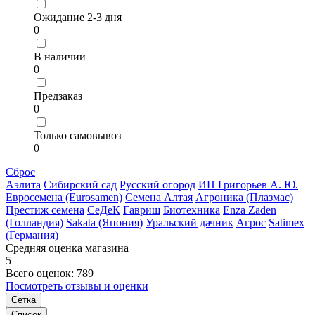
Ожидание 2-3 дня
0
В наличии
0
Предзаказ
0
Только самовывоз
0
Сброс
Аэлита
Сибирский сад
Русский огород
ИП Григорьев А. Ю.
Евросемена (Eurosamen)
Семена Алтая
Агроника (Плазмас)
Престиж семена
СеДеК
Гавриш
Биотехника
Enza Zaden
(Голландия)
Sakata (Япония)
Уральский дачник
Агрос
Satimex
(Германия)
Средняя оценка магазина
5
Всего оценок: 789
Посмотреть отзывы и оценки
Сетка
Список