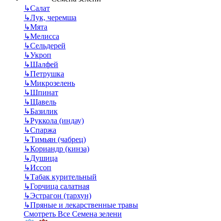
↳
Салат
↳
Лук, черемша
↳
Мята
↳
Мелисса
↳
Сельдерей
↳
Укроп
↳
Шалфей
↳
Петрушка
↳
Микрозелень
↳
Шпинат
↳
Щавель
↳
Базилик
↳
Руккола (индау)
↳
Спаржа
↳
Тимьян (чабрец)
↳
Кориандр (кинза)
↳
Душица
↳
Иссоп
↳
Табак курительный
↳
Горчица салатная
↳
Эстрагон (тархун)
↳
Пряные и лекарственные травы
Смотреть Все Семена зелени