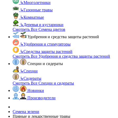
↳
Многолетники
↳
Газонные травы
↳
Комнатные
↳
Деревья и кустарники
Смотреть Все Семена цветов
Удобрения и средства защиты растений
↳
Удобрения и стимуляторы
↳
Средства защиты растений
Смотреть Все Удобрения и средства защиты растений
Специи и сидераты
↳
Специи
↳
Сидераты
Смотреть Все Специи и сидераты
Новинки
Производители
Семена зелени
Пряные и лекарственные травы