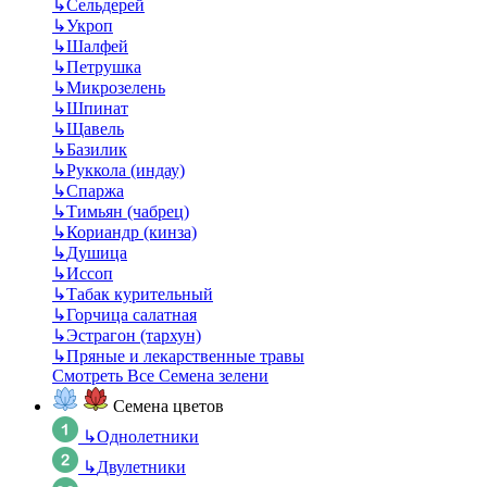
↳
Сельдерей
↳
Укроп
↳
Шалфей
↳
Петрушка
↳
Микрозелень
↳
Шпинат
↳
Щавель
↳
Базилик
↳
Руккола (индау)
↳
Спаржа
↳
Тимьян (чабрец)
↳
Кориандр (кинза)
↳
Душица
↳
Иссоп
↳
Табак курительный
↳
Горчица салатная
↳
Эстрагон (тархун)
↳
Пряные и лекарственные травы
Смотреть Все Семена зелени
Семена цветов
↳
Однолетники
↳
Двулетники