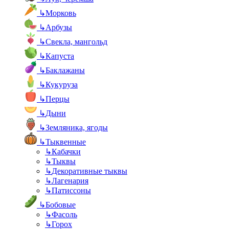
↳
Морковь
↳
Арбузы
↳
Свекла, мангольд
↳
Капуста
↳
Баклажаны
↳
Кукуруза
↳
Перцы
↳
Дыни
↳
Земляника, ягоды
↳
Тыквенные
↳
Кабачки
↳
Тыквы
↳
Декоративные тыквы
↳
Лагенария
↳
Патиссоны
↳
Бобовые
↳
Фасоль
↳
Горох