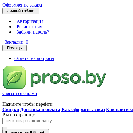
Оформление заказа
Личный кабинет
Авторизация
Регистрация
Забыли пароль?
Закладки
0
Помощь
Ответы на вопросы
Связаться с нами
Нажмите чтобы перейти
Скидки
Доставка и оплата
Как оформить заказ
Как найти м
Вы на странице
0
товаров,
на
0.00 руб.