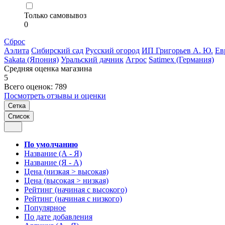
Только самовывоз
0
Сброс
Аэлита
Сибирский сад
Русский огород
ИП Григорьев А. Ю.
Ев
Sakata (Япония)
Уральский дачник
Агрос
Satimex (Германия)
Средняя оценка магазина
5
Всего оценок: 789
Посмотреть отзывы и оценки
Сетка
Список
По умолчанию
Название (А - Я)
Название (Я - А)
Цена (низкая > высокая)
Цена (высокая > низкая)
Рейтинг (начиная с высокого)
Рейтинг (начиная с низкого)
Популярное
По дате добавления