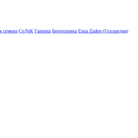
ж семена
СеДеК
Гавриш
Биотехника
Enza Zaden (Голландия)