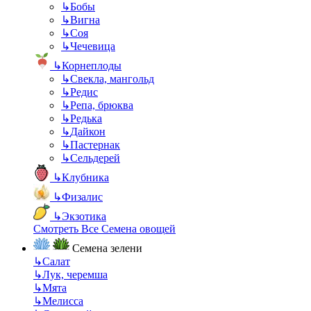
↳
Бобы
↳
Вигна
↳
Соя
↳
Чечевица
↳
Корнеплоды
↳
Свекла, мангольд
↳
Редис
↳
Репа, брюква
↳
Редька
↳
Дайкон
↳
Пастернак
↳
Сельдерей
↳
Клубника
↳
Физалис
↳
Экзотика
Смотреть Все Семена овощей
Семена зелени
↳
Салат
↳
Лук, черемша
↳
Мята
↳
Мелисса