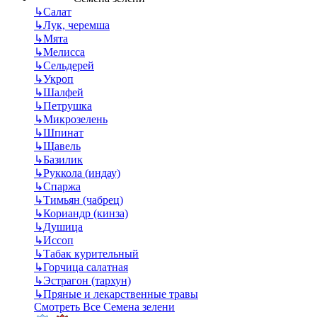
↳
Салат
↳
Лук, черемша
↳
Мята
↳
Мелисса
↳
Сельдерей
↳
Укроп
↳
Шалфей
↳
Петрушка
↳
Микрозелень
↳
Шпинат
↳
Щавель
↳
Базилик
↳
Руккола (индау)
↳
Спаржа
↳
Тимьян (чабрец)
↳
Кориандр (кинза)
↳
Душица
↳
Иссоп
↳
Табак курительный
↳
Горчица салатная
↳
Эстрагон (тархун)
↳
Пряные и лекарственные травы
Смотреть Все Семена зелени