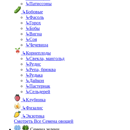
↳
Патиссоны
↳
Бобовые
↳
Фасоль
↳
Горох
↳
Бобы
↳
Вигна
↳
Соя
↳
Чечевица
↳
Корнеплоды
↳
Свекла, мангольд
↳
Редис
↳
Репа, брюква
↳
Редька
↳
Дайкон
↳
Пастернак
↳
Сельдерей
↳
Клубника
↳
Физалис
↳
Экзотика
Смотреть Все Семена овощей
Семена зелени