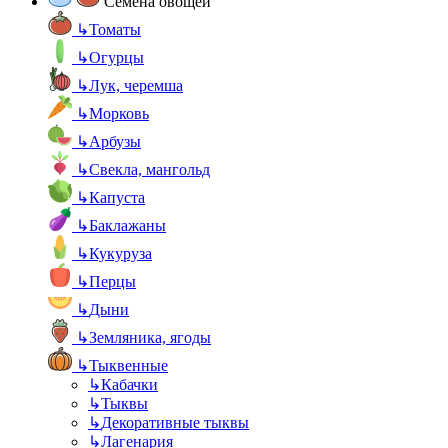
Семена овощей
↳
Томаты
↳
Огурцы
↳
Лук, черемша
↳
Морковь
↳
Арбузы
↳
Свекла, мангольд
↳
Капуста
↳
Баклажаны
↳
Кукуруза
↳
Перцы
↳
Дыни
↳
Земляника, ягоды
↳
Тыквенные
↳
Кабачки
↳
Тыквы
↳
Декоративные тыквы
↳
Лагенария