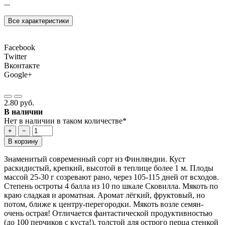
...
Все характеристики
Facebook
Twitter
Вконтакте
Google+
2.80 руб.
В наличии
Нет в наличии в таком количестве*
+
−
В корзину
Знаменитый современный сорт из Финляндии. Куст
раскидистый, крепкий, высотой в теплице более 1 м. Плоды
массой 25-30 г созревают рано, через 105-115 дней от всходов.
Степень остроты 4 балла из 10 по шкале Сковилла. Мякоть по
краю сладкая и ароматная. Аромат лёгкий, фруктовый, но
потом, ближе к центру-перегородки. Мякоть возле семян-
очень острая! Отличается фантастической продуктивностью
(до 100 перчиков c куста!), толстой для острого перца стенкой