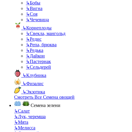
↳
Бобы
↳
Вигна
↳
Соя
↳
Чечевица
↳
Корнеплоды
↳
Свекла, мангольд
↳
Редис
↳
Репа, брюква
↳
Редька
↳
Дайкон
↳
Пастернак
↳
Сельдерей
↳
Клубника
↳
Физалис
↳
Экзотика
Смотреть Все Семена овощей
Семена зелени
↳
Салат
↳
Лук, черемша
↳
Мята
↳
Мелисса