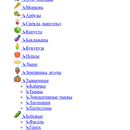
↳
Морковь
↳
Арбузы
↳
Свекла, мангольд
↳
Капуста
↳
Баклажаны
↳
Кукуруза
↳
Перцы
↳
Дыни
↳
Земляника, ягоды
↳
Тыквенные
↳
Кабачки
↳
Тыквы
↳
Декоративные тыквы
↳
Лагенария
↳
Патиссоны
↳
Бобовые
↳
Фасоль
↳
Горох