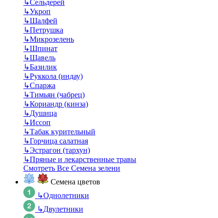
↳
Сельдерей
↳
Укроп
↳
Шалфей
↳
Петрушка
↳
Микрозелень
↳
Шпинат
↳
Щавель
↳
Базилик
↳
Руккола (индау)
↳
Спаржа
↳
Тимьян (чабрец)
↳
Кориандр (кинза)
↳
Душица
↳
Иссоп
↳
Табак курительный
↳
Горчица салатная
↳
Эстрагон (тархун)
↳
Пряные и лекарственные травы
Смотреть Все Семена зелени
Семена цветов
↳
Однолетники
↳
Двулетники