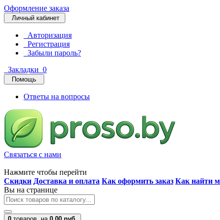
Оформление заказа
Личный кабинет
Авторизация
Регистрация
Забыли пароль?
Закладки
0
Помощь
Ответы на вопросы
Связаться с нами
Нажмите чтобы перейти
Скидки
Доставка и оплата
Как оформить заказ
Как найти м
Вы на странице
0
товаров,
на
0.00 руб.