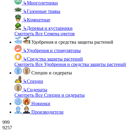
↳
Многолетники
↳
Газонные травы
↳
Комнатные
↳
Деревья и кустарники
Смотреть Все Семена цветов
Удобрения и средства защиты растений
↳
Удобрения и стимуляторы
↳
Средства защиты растений
Смотреть Все Удобрения и средства защиты растений
Специи и сидераты
↳
Специи
↳
Сидераты
Смотреть Все Специи и сидераты
Новинки
Производители
999
9257