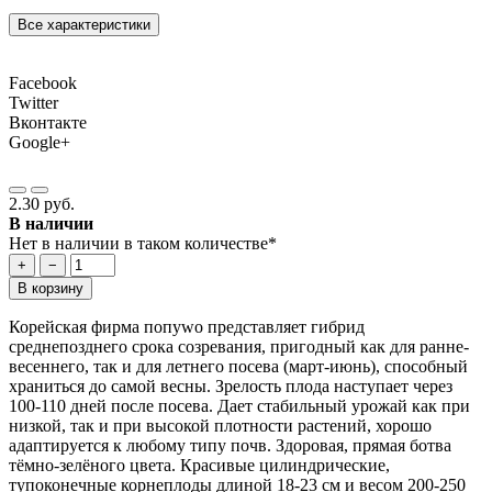
Все характеристики
Facebook
Twitter
Вконтакте
Google+
2.30 руб.
В наличии
Нет в наличии в таком количестве*
+
−
В корзину
Корейская фирма попуwо представляет гибрид
среднепозднего срока созревания, пригодный как для ранне-
весеннего, так и для летнего посева (март-июнь), способный
храниться до самой весны. Зрелость плода наступает через
100-110 дней после посева. Дает стабильный урожай как при
низкой, так и при высокой плотности растений, хорошо
адаптируется к любому типу почв. Здоровая, прямая ботва
тёмно-зелёного цвета. Красивые цилиндрические,
тупоконечные корнеплоды длиной 18-23 см и весом 200-250