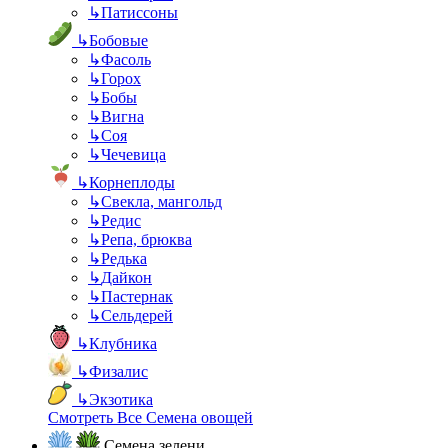
↳
Патиссоны
↳
Бобовые
↳
Фасоль
↳
Горох
↳
Бобы
↳
Вигна
↳
Соя
↳
Чечевица
↳
Корнеплоды
↳
Свекла, мангольд
↳
Редис
↳
Репа, брюква
↳
Редька
↳
Дайкон
↳
Пастернак
↳
Сельдерей
↳
Клубника
↳
Физалис
↳
Экзотика
Смотреть Все Семена овощей
Семена зелени