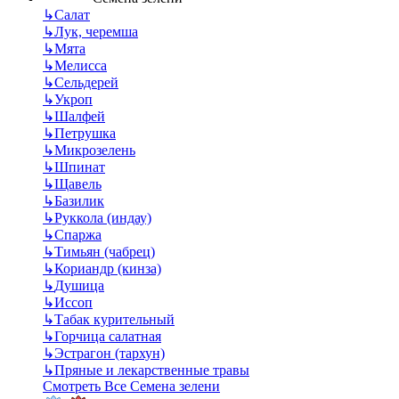
↳
Салат
↳
Лук, черемша
↳
Мята
↳
Мелисса
↳
Сельдерей
↳
Укроп
↳
Шалфей
↳
Петрушка
↳
Микрозелень
↳
Шпинат
↳
Щавель
↳
Базилик
↳
Руккола (индау)
↳
Спаржа
↳
Тимьян (чабрец)
↳
Кориандр (кинза)
↳
Душица
↳
Иссоп
↳
Табак курительный
↳
Горчица салатная
↳
Эстрагон (тархун)
↳
Пряные и лекарственные травы
Смотреть Все Семена зелени