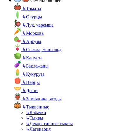
Семена овощей
↳
Томаты
↳
Огурцы
↳
Лук, черемша
↳
Морковь
↳
Арбузы
↳
Свекла, мангольд
↳
Капуста
↳
Баклажаны
↳
Кукуруза
↳
Перцы
↳
Дыни
↳
Земляника, ягоды
↳
Тыквенные
↳
Кабачки
↳
Тыквы
↳
Декоративные тыквы
↳
Лагенария