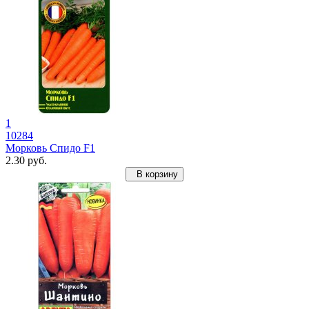
1
10284
Морковь Спидо F1
2.30 руб.
В корзину