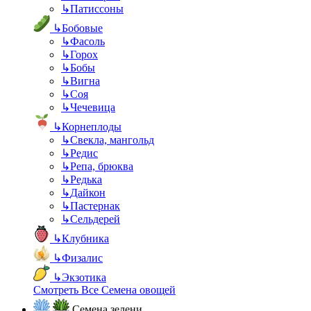
↳
Патиссоны
↳
Бобовые
↳
Фасоль
↳
Горох
↳
Бобы
↳
Вигна
↳
Соя
↳
Чечевица
↳
Корнеплоды
↳
Свекла, мангольд
↳
Редис
↳
Репа, брюква
↳
Редька
↳
Дайкон
↳
Пастернак
↳
Сельдерей
↳
Клубника
↳
Физалис
↳
Экзотика
Смотреть Все Семена овощей
Семена зелени