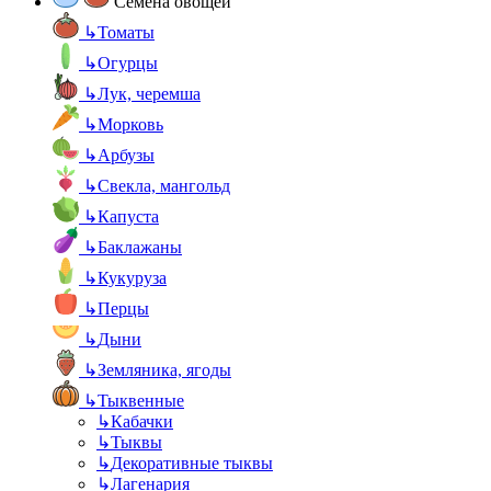
Семена овощей
↳
Томаты
↳
Огурцы
↳
Лук, черемша
↳
Морковь
↳
Арбузы
↳
Свекла, мангольд
↳
Капуста
↳
Баклажаны
↳
Кукуруза
↳
Перцы
↳
Дыни
↳
Земляника, ягоды
↳
Тыквенные
↳
Кабачки
↳
Тыквы
↳
Декоративные тыквы
↳
Лагенария