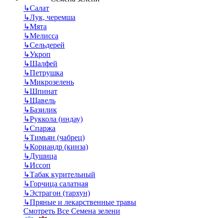
↳
Салат
↳
Лук, черемша
↳
Мята
↳
Мелисса
↳
Сельдерей
↳
Укроп
↳
Шалфей
↳
Петрушка
↳
Микрозелень
↳
Шпинат
↳
Щавель
↳
Базилик
↳
Руккола (индау)
↳
Спаржа
↳
Тимьян (чабрец)
↳
Кориандр (кинза)
↳
Душица
↳
Иссоп
↳
Табак курительный
↳
Горчица салатная
↳
Эстрагон (тархун)
↳
Пряные и лекарственные травы
Смотреть Все Семена зелени