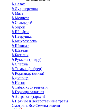
↳
Салат
↳
Лук, черемша
↳
Мята
↳
Мелисса
↳
Сельдерей
↳
Укроп
↳
Шалфей
↳
Петрушка
↳
Микрозелень
↳
Шпинат
↳
Щавель
↳
Базилик
↳
Руккола (индау)
↳
Спаржа
↳
Тимьян (чабрец)
↳
Кориандр (кинза)
↳
Душица
↳
Иссоп
↳
Табак курительный
↳
Горчица салатная
↳
Эстрагон (тархун)
↳
Пряные и лекарственные травы
Смотреть Все Семена зелени