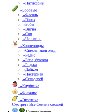
↳
Патиссоны
↳
Бобовые
↳
Фасоль
↳
Горох
↳
Бобы
↳
Вигна
↳
Соя
↳
Чечевица
↳
Корнеплоды
↳
Свекла, мангольд
↳
Редис
↳
Репа, брюква
↳
Редька
↳
Дайкон
↳
Пастернак
↳
Сельдерей
↳
Клубника
↳
Физалис
↳
Экзотика
Смотреть Все Семена овощей
Семена зелени