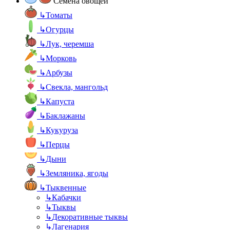
Семена овощей
↳
Томаты
↳
Огурцы
↳
Лук, черемша
↳
Морковь
↳
Арбузы
↳
Свекла, мангольд
↳
Капуста
↳
Баклажаны
↳
Кукуруза
↳
Перцы
↳
Дыни
↳
Земляника, ягоды
↳
Тыквенные
↳
Кабачки
↳
Тыквы
↳
Декоративные тыквы
↳
Лагенария