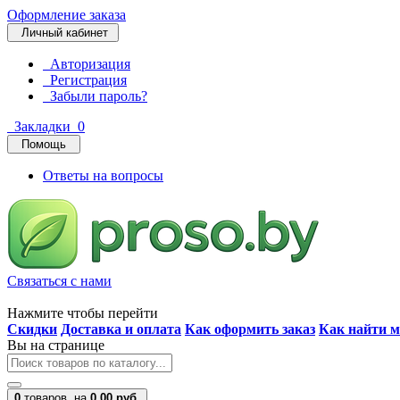
Оформление заказа
Личный кабинет
Авторизация
Регистрация
Забыли пароль?
Закладки
0
Помощь
Ответы на вопросы
Связаться с нами
Нажмите чтобы перейти
Скидки
Доставка и оплата
Как оформить заказ
Как найти м
Вы на странице
0
товаров,
на
0.00 руб.