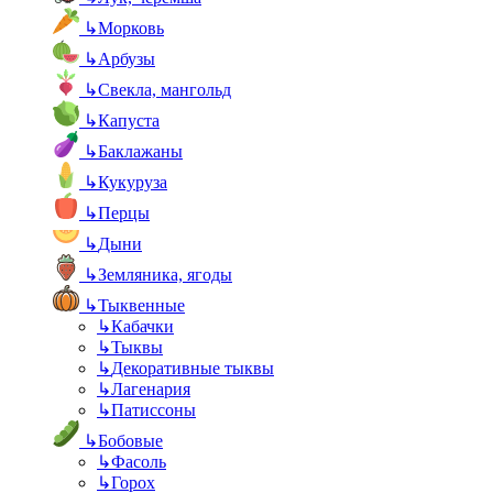
↳
Морковь
↳
Арбузы
↳
Свекла, мангольд
↳
Капуста
↳
Баклажаны
↳
Кукуруза
↳
Перцы
↳
Дыни
↳
Земляника, ягоды
↳
Тыквенные
↳
Кабачки
↳
Тыквы
↳
Декоративные тыквы
↳
Лагенария
↳
Патиссоны
↳
Бобовые
↳
Фасоль
↳
Горох