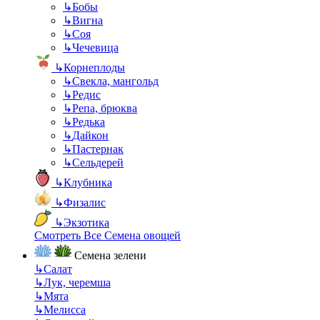
↳
Бобы
↳
Вигна
↳
Соя
↳
Чечевица
↳
Корнеплоды
↳
Свекла, мангольд
↳
Редис
↳
Репа, брюква
↳
Редька
↳
Дайкон
↳
Пастернак
↳
Сельдерей
↳
Клубника
↳
Физалис
↳
Экзотика
Смотреть Все Семена овощей
Семена зелени
↳
Салат
↳
Лук, черемша
↳
Мята
↳
Мелисса