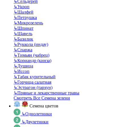
↳
Сельдерей
↳
Укроп
↳
Шалфей
↳
Петрушка
↳
Микрозелень
↳
Шпинат
↳
Щавель
↳
Базилик
↳
Руккола (индау)
↳
Спаржа
↳
Тимьян (чабрец)
↳
Кориандр (кинза)
↳
Душица
↳
Иссоп
↳
Табак курительный
↳
Горчица салатная
↳
Эстрагон (тархун)
↳
Пряные и лекарственные травы
Смотреть Все Семена зелени
Семена цветов
↳
Однолетники
↳
Двулетники