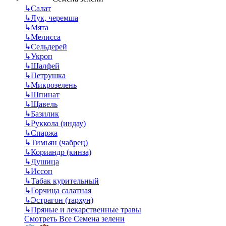
↳
Салат
↳
Лук, черемша
↳
Мята
↳
Мелисса
↳
Сельдерей
↳
Укроп
↳
Шалфей
↳
Петрушка
↳
Микрозелень
↳
Шпинат
↳
Щавель
↳
Базилик
↳
Руккола (индау)
↳
Спаржа
↳
Тимьян (чабрец)
↳
Кориандр (кинза)
↳
Душица
↳
Иссоп
↳
Табак курительный
↳
Горчица салатная
↳
Эстрагон (тархун)
↳
Пряные и лекарственные травы
Смотреть Все Семена зелени