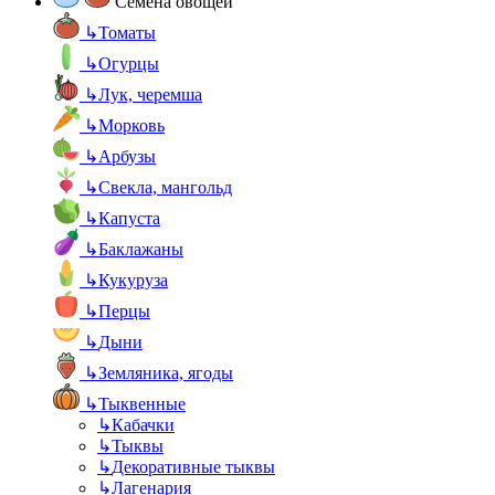
Семена овощей
↳
Томаты
↳
Огурцы
↳
Лук, черемша
↳
Морковь
↳
Арбузы
↳
Свекла, мангольд
↳
Капуста
↳
Баклажаны
↳
Кукуруза
↳
Перцы
↳
Дыни
↳
Земляника, ягоды
↳
Тыквенные
↳
Кабачки
↳
Тыквы
↳
Декоративные тыквы
↳
Лагенария