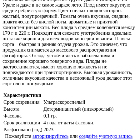
Урале и даже в не самое жаркое лето. Плод имеет округлую
средне ребристую форму. Цвет спелых плодов янтарно-
желтый, полупрозрачный. Томаты очень вкусные, сладкие,
практически без кислой ноты, ароматные и приятной
консистенции мякоти. Вес плода в среднем колеблется между
170 г и 220 г. Подходит для свежего употребления идеально,
но также хорош и для всех видов консервирования. Плюсы
сорта – быстрая и ранняя отдача урожая. Это означает, что
продукция снимается до массового распространения
фитофторы. Отсюда устойчивость к заболеваниям и
сохранение хорошего товарного вида. Плоды не
растрескиваются, имеют хорошую лежкость и не
повреждаются при транспортировке. Высокая урожайность,
отличные вкусовые качества и несложный уход делают этот
сорт очень популярным.
Характеристики
Срок созревания
Ультраскороспелый
Высота
Детерминантный (низкорослый)
Фасовка
0,1 гр.
Срок реализации
4 года от даты фасовки.
Расфасовано (год)
2023
Пожалуйста
авторизируйтесь
или
создайте учетную запись