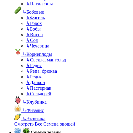
↳
Патиссоны
↳
Бобовые
↳
Фасоль
↳
Горох
↳
Бобы
↳
Вигна
↳
Соя
↳
Чечевица
↳
Корнеплоды
↳
Свекла, мангольд
↳
Редис
↳
Репа, брюква
↳
Редька
↳
Дайкон
↳
Пастернак
↳
Сельдерей
↳
Клубника
↳
Физалис
↳
Экзотика
Смотреть Все Семена овощей
Семена зелени