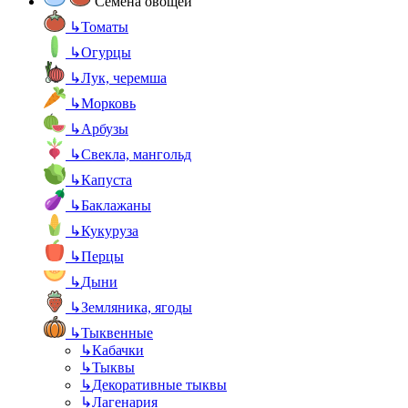
Семена овощей
↳
Томаты
↳
Огурцы
↳
Лук, черемша
↳
Морковь
↳
Арбузы
↳
Свекла, мангольд
↳
Капуста
↳
Баклажаны
↳
Кукуруза
↳
Перцы
↳
Дыни
↳
Земляника, ягоды
↳
Тыквенные
↳
Кабачки
↳
Тыквы
↳
Декоративные тыквы
↳
Лагенария