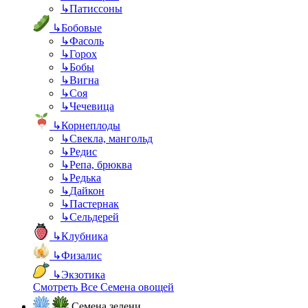
↳
Патиссоны
↳
Бобовые
↳
Фасоль
↳
Горох
↳
Бобы
↳
Вигна
↳
Соя
↳
Чечевица
↳
Корнеплоды
↳
Свекла, мангольд
↳
Редис
↳
Репа, брюква
↳
Редька
↳
Дайкон
↳
Пастернак
↳
Сельдерей
↳
Клубника
↳
Физалис
↳
Экзотика
Смотреть Все Семена овощей
Семена зелени