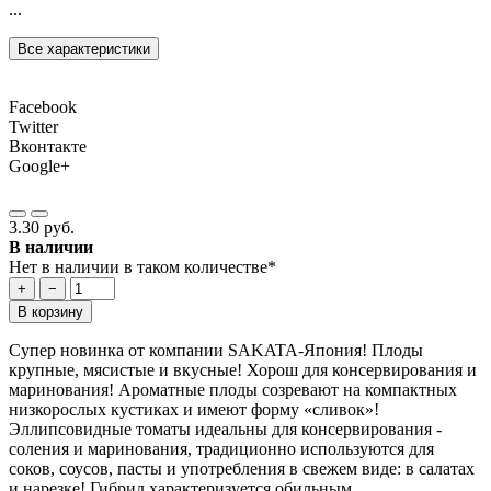
...
Все характеристики
Facebook
Twitter
Вконтакте
Google+
3.30 руб.
В наличии
Нет в наличии в таком количестве*
+
−
В корзину
Супер новинка от компании SAKATA-Япония! Плоды
крупные, мясистые и вкусные! Хорош для консервирования и
маринования! Ароматные плоды созревают на компактных
низкорослых кустиках и имеют форму «сливок»!
Эллипсовидные томаты идеальны для консервирования -
соления и маринования, традиционно используются для
соков, соусов, пасты и употребления в свежем виде: в салатах
и нарезке! Гибрид характеризуется обильным