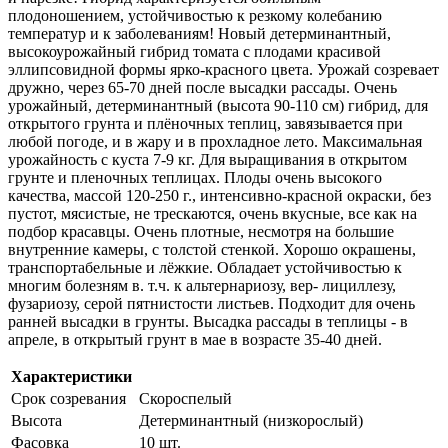
плодоношением, устойчивостью к резкому колебанию
температур и к заболеваниям! Новый детерминантный,
высокоурожайный гибрид томата с плодами красивой
эллипсовидной формы ярко-красного цвета. Урожай созревает
дружно, через 65-70 дней после высадки рассады. Очень
урожайный, детерминантный (высота 90-110 см) гибрид, для
открытого грунта и плёночных теплиц, завязывается при
любой погоде, и в жару и в прохладное лето. Максимальная
урожайность с куста 7-9 кг. Для выращивания в открытом
грунте и пленочных теплицах. Плоды очень высокого
качества, массой 120-250 г., интенсивно-красной окраски, без
пустот, мясистые, не трескаются, очень вкусные, все как на
подбор красавцы. Очень плотные, несмотря на большие
внутренние камеры, с толстой стенкой. Хорошо окрашены,
транспортабельные и лёжкие. Обладает устойчивостью к
многим болезням в. т.ч. к альтернариозу, вер- лициллезу,
фузариозу, серой пятнистости листьев. Подходит для очень
ранней высадки в грунты. Высадка рассады в теплицы - в
апреле, в открытый грунт в мае в возрасте 35-40 дней.
Характеристики
Срок созревания
Скороспелый
Высота
Детерминантный (низкорослый)
Фасовка
10 шт.