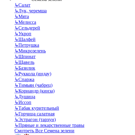
↳
Салат
↳
Лук, черемша
↳
Мята
↳
Мелисса
↳
Сельдерей
↳
Укроп
↳
Шалфей
↳
Петрушка
↳
Микрозелень
↳
Шпинат
↳
Щавель
↳
Базилик
↳
Руккола (индау)
↳
Спаржа
↳
Тимьян (чабрец)
↳
Кориандр (кинза)
↳
Душица
↳
Иссоп
↳
Табак курительный
↳
Горчица салатная
↳
Эстрагон (тархун)
↳
Пряные и лекарственные травы
Смотреть Все Семена зелени