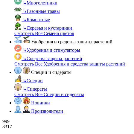
↳
Многолетники
↳
Газонные травы
↳
Комнатные
↳
Деревья и кустарники
Смотреть Все Семена цветов
Удобрения и средства защиты растений
↳
Удобрения и стимуляторы
↳
Средства защиты растений
Смотреть Все Удобрения и средства защиты растений
Специи и сидераты
↳
Специи
↳
Сидераты
Смотреть Все Специи и сидераты
Новинки
Производители
999
8317