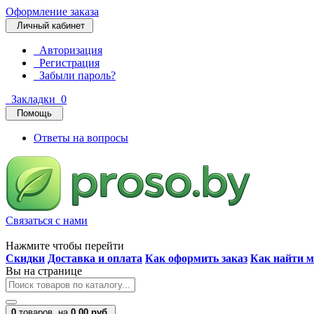
Оформление заказа
Личный кабинет
Авторизация
Регистрация
Забыли пароль?
Закладки
0
Помощь
Ответы на вопросы
Связаться с нами
Нажмите чтобы перейти
Скидки
Доставка и оплата
Как оформить заказ
Как найти м
Вы на странице
0
товаров,
на
0.00 руб.