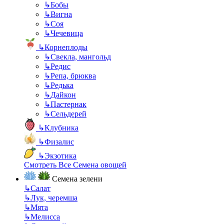
↳
Бобы
↳
Вигна
↳
Соя
↳
Чечевица
↳
Корнеплоды
↳
Свекла, мангольд
↳
Редис
↳
Репа, брюква
↳
Редька
↳
Дайкон
↳
Пастернак
↳
Сельдерей
↳
Клубника
↳
Физалис
↳
Экзотика
Смотреть Все Семена овощей
Семена зелени
↳
Салат
↳
Лук, черемша
↳
Мята
↳
Мелисса