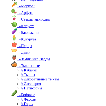
↳
Морковь
↳
Арбузы
↳
Свекла, мангольд
↳
Капуста
↳
Баклажаны
↳
Кукуруза
↳
Перцы
↳
Дыни
↳
Земляника, ягоды
↳
Тыквенные
↳
Кабачки
↳
Тыквы
↳
Декоративные тыквы
↳
Лагенария
↳
Патиссоны
↳
Бобовые
↳
Фасоль
↳
Горох