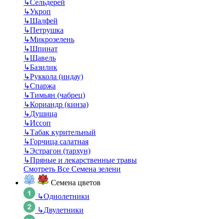
↳
Сельдерей
↳
Укроп
↳
Шалфей
↳
Петрушка
↳
Микрозелень
↳
Шпинат
↳
Щавель
↳
Базилик
↳
Руккола (индау)
↳
Спаржа
↳
Тимьян (чабрец)
↳
Кориандр (кинза)
↳
Душица
↳
Иссоп
↳
Табак курительный
↳
Горчица салатная
↳
Эстрагон (тархун)
↳
Пряные и лекарственные травы
Смотреть Все Семена зелени
Семена цветов
↳
Однолетники
↳
Двулетники