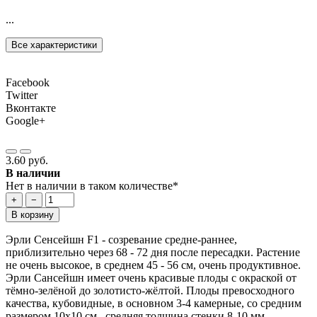
...
Все характеристики
Facebook
Twitter
Вконтакте
Google+
3.60 руб.
В наличии
Нет в наличии в таком количестве*
+
−
В корзину
Эрли Сенсейшн F1 - cозревание средне-раннее,
приблизительно через 68 - 72 дня после пересадки. Растение
не очень высокое, в среднем 45 - 56 см, очень продуктивное.
Эрли Сансейшн имеет очень красивые плоды с окраской от
тёмно-зелёной до золотисто-жёлтой. Плоды превосходного
качества, кубовидные, в основном 3-4 камерные, со средним
размером 10х10 см., средняя толщина стенки 8-10 мм.