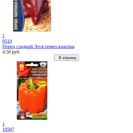
1
9519
Перец сладкий Леся темно-красная
4.50 руб.
В корзину
1
10507