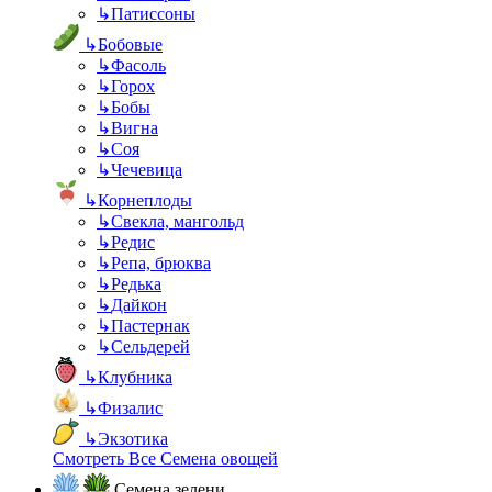
↳
Патиссоны
↳
Бобовые
↳
Фасоль
↳
Горох
↳
Бобы
↳
Вигна
↳
Соя
↳
Чечевица
↳
Корнеплоды
↳
Свекла, мангольд
↳
Редис
↳
Репа, брюква
↳
Редька
↳
Дайкон
↳
Пастернак
↳
Сельдерей
↳
Клубника
↳
Физалис
↳
Экзотика
Смотреть Все Семена овощей
Семена зелени