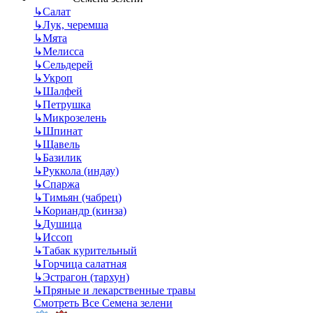
↳
Салат
↳
Лук, черемша
↳
Мята
↳
Мелисса
↳
Сельдерей
↳
Укроп
↳
Шалфей
↳
Петрушка
↳
Микрозелень
↳
Шпинат
↳
Щавель
↳
Базилик
↳
Руккола (индау)
↳
Спаржа
↳
Тимьян (чабрец)
↳
Кориандр (кинза)
↳
Душица
↳
Иссоп
↳
Табак курительный
↳
Горчица салатная
↳
Эстрагон (тархун)
↳
Пряные и лекарственные травы
Смотреть Все Семена зелени