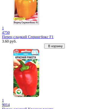
1
4750
Перец сладкий Спрингбокс F1
3.60 руб.
В корзину
1
9014