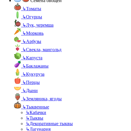
Семена овощей
↳
Томаты
↳
Огурцы
↳
Лук, черемша
↳
Морковь
↳
Арбузы
↳
Свекла, мангольд
↳
Капуста
↳
Баклажаны
↳
Кукуруза
↳
Перцы
↳
Дыни
↳
Земляника, ягоды
↳
Тыквенные
↳
Кабачки
↳
Тыквы
↳
Декоративные тыквы
↳
Лагенария