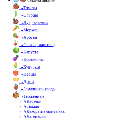
Семена овощей
↳
Томаты
↳
Огурцы
↳
Лук, черемша
↳
Морковь
↳
Арбузы
↳
Свекла, мангольд
↳
Капуста
↳
Баклажаны
↳
Кукуруза
↳
Перцы
↳
Дыни
↳
Земляника, ягоды
↳
Тыквенные
↳
Кабачки
↳
Тыквы
↳
Декоративные тыквы
↳
Лагенария