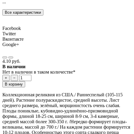
...
Все характеристики
Facebook
Twitter
Вконтакте
Google+
4.10 руб.
В наличии
Нет в наличии в таком количестве*
+
−
В корзину
Коллекционная реликвия из США./ Раннеспелый (105-115
дней). Растение полураскидистое, средней высоты. Лист
среднего размера, зелёный, морщинистость очень слабая.
Плоды пониклые, кубовидно-удлинённо-призмовидной
формы, длиной 18-25 см, шириной 8-9 см, 3-4 камерные,
средней массой более 300-350 г. /Нередко формирует плоды-
великаны, массой до 700 г./ На каждом растении формируется
10-12 плодов. Особенностью этого сорта сладкого перца