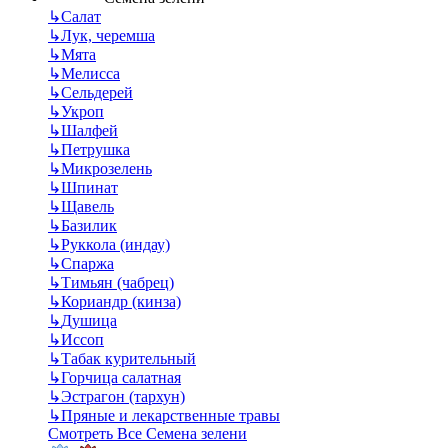
↳
Салат
↳
Лук, черемша
↳
Мята
↳
Мелисса
↳
Сельдерей
↳
Укроп
↳
Шалфей
↳
Петрушка
↳
Микрозелень
↳
Шпинат
↳
Щавель
↳
Базилик
↳
Руккола (индау)
↳
Спаржа
↳
Тимьян (чабрец)
↳
Кориандр (кинза)
↳
Душица
↳
Иссоп
↳
Табак курительный
↳
Горчица салатная
↳
Эстрагон (тархун)
↳
Пряные и лекарственные травы
Смотреть Все Семена зелени