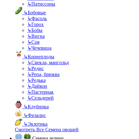
↳
Патиссоны
↳
Бобовые
↳
Фасоль
↳
Горох
↳
Бобы
↳
Вигна
↳
Соя
↳
Чечевица
↳
Корнеплоды
↳
Свекла, мангольд
↳
Редис
↳
Репа, брюква
↳
Редька
↳
Дайкон
↳
Пастернак
↳
Сельдерей
↳
Клубника
↳
Физалис
↳
Экзотика
Смотреть Все Семена овощей
Семена зелени