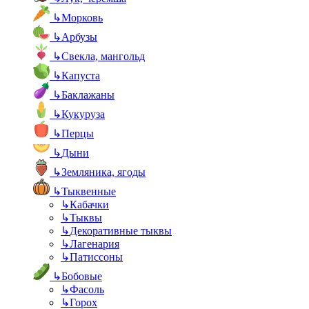
↳
Морковь
↳
Арбузы
↳
Свекла, мангольд
↳
Капуста
↳
Баклажаны
↳
Кукуруза
↳
Перцы
↳
Дыни
↳
Земляника, ягоды
↳
Тыквенные
↳
Кабачки
↳
Тыквы
↳
Декоративные тыквы
↳
Лагенария
↳
Патиссоны
↳
Бобовые
↳
Фасоль
↳
Горох