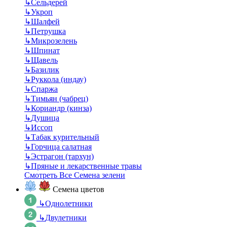
↳
Сельдерей
↳
Укроп
↳
Шалфей
↳
Петрушка
↳
Микрозелень
↳
Шпинат
↳
Щавель
↳
Базилик
↳
Руккола (индау)
↳
Спаржа
↳
Тимьян (чабрец)
↳
Кориандр (кинза)
↳
Душица
↳
Иссоп
↳
Табак курительный
↳
Горчица салатная
↳
Эстрагон (тархун)
↳
Пряные и лекарственные травы
Смотреть Все Семена зелени
Семена цветов
↳
Однолетники
↳
Двулетники