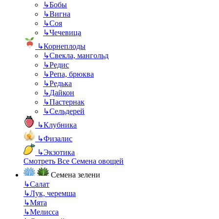
↳
Бобы
↳
Вигна
↳
Соя
↳
Чечевица
↳
Корнеплоды
↳
Свекла, мангольд
↳
Редис
↳
Репа, брюква
↳
Редька
↳
Дайкон
↳
Пастернак
↳
Сельдерей
↳
Клубника
↳
Физалис
↳
Экзотика
Смотреть Все Семена овощей
Семена зелени
↳
Салат
↳
Лук, черемша
↳
Мята
↳
Мелисса