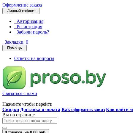
Оформление заказа
Личный кабинет
Авторизация
Регистрация
Забыли пароль?
Закладки
0
Помощь
Ответы на вопросы
Связаться с нами
Нажмите чтобы перейти
Скидки
Доставка и оплата
Как оформить заказ
Как найти м
Вы на странице
0
товаров,
на
0.00 руб.