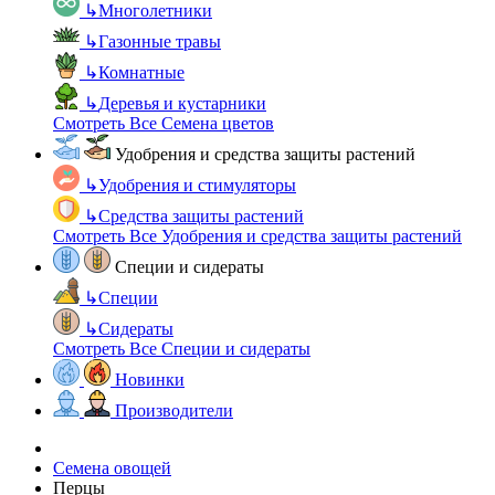
↳
Многолетники
↳
Газонные травы
↳
Комнатные
↳
Деревья и кустарники
Смотреть Все Семена цветов
Удобрения и средства защиты растений
↳
Удобрения и стимуляторы
↳
Средства защиты растений
Смотреть Все Удобрения и средства защиты растений
Специи и сидераты
↳
Специи
↳
Сидераты
Смотреть Все Специи и сидераты
Новинки
Производители
Семена овощей
Перцы