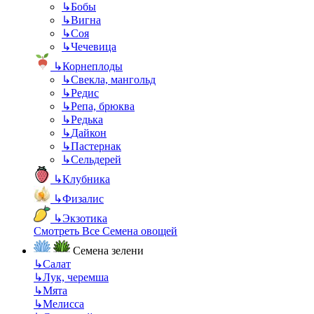
↳
Бобы
↳
Вигна
↳
Соя
↳
Чечевица
↳
Корнеплоды
↳
Свекла, мангольд
↳
Редис
↳
Репа, брюква
↳
Редька
↳
Дайкон
↳
Пастернак
↳
Сельдерей
↳
Клубника
↳
Физалис
↳
Экзотика
Смотреть Все Семена овощей
Семена зелени
↳
Салат
↳
Лук, черемша
↳
Мята
↳
Мелисса