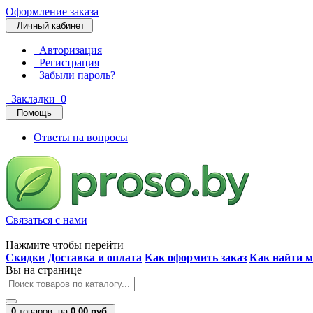
Оформление заказа
Личный кабинет
Авторизация
Регистрация
Забыли пароль?
Закладки
0
Помощь
Ответы на вопросы
Связаться с нами
Нажмите чтобы перейти
Скидки
Доставка и оплата
Как оформить заказ
Как найти м
Вы на странице
0
товаров,
на
0.00 руб.