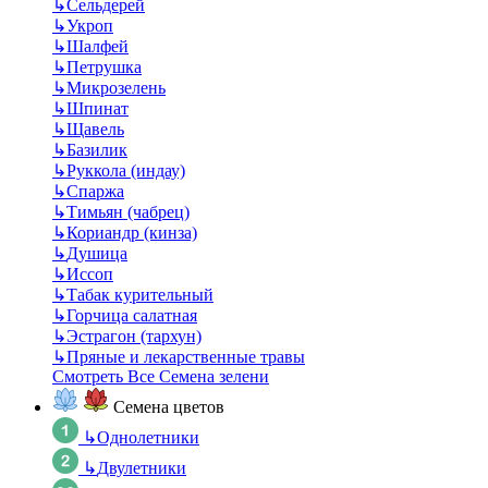
↳
Сельдерей
↳
Укроп
↳
Шалфей
↳
Петрушка
↳
Микрозелень
↳
Шпинат
↳
Щавель
↳
Базилик
↳
Руккола (индау)
↳
Спаржа
↳
Тимьян (чабрец)
↳
Кориандр (кинза)
↳
Душица
↳
Иссоп
↳
Табак курительный
↳
Горчица салатная
↳
Эстрагон (тархун)
↳
Пряные и лекарственные травы
Смотреть Все Семена зелени
Семена цветов
↳
Однолетники
↳
Двулетники