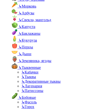
↳
Морковь
↳
Арбузы
↳
Свекла, мангольд
↳
Капуста
↳
Баклажаны
↳
Кукуруза
↳
Перцы
↳
Дыни
↳
Земляника, ягоды
↳
Тыквенные
↳
Кабачки
↳
Тыквы
↳
Декоративные тыквы
↳
Лагенария
↳
Патиссоны
↳
Бобовые
↳
Фасоль
↳
Горох