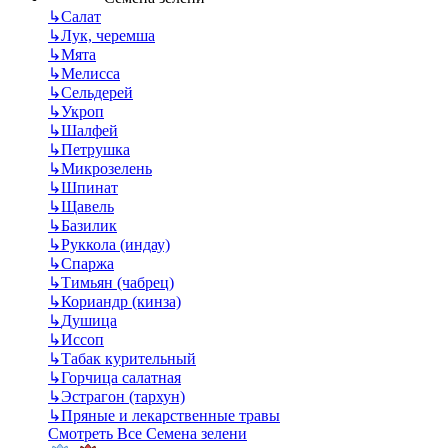
↳
Салат
↳
Лук, черемша
↳
Мята
↳
Мелисса
↳
Сельдерей
↳
Укроп
↳
Шалфей
↳
Петрушка
↳
Микрозелень
↳
Шпинат
↳
Щавель
↳
Базилик
↳
Руккола (индау)
↳
Спаржа
↳
Тимьян (чабрец)
↳
Кориандр (кинза)
↳
Душица
↳
Иссоп
↳
Табак курительный
↳
Горчица салатная
↳
Эстрагон (тархун)
↳
Пряные и лекарственные травы
Смотреть Все Семена зелени