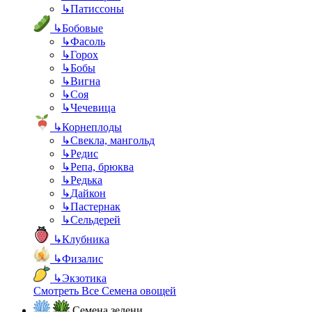
↳
Патиссоны
↳
Бобовые
↳
Фасоль
↳
Горох
↳
Бобы
↳
Вигна
↳
Соя
↳
Чечевица
↳
Корнеплоды
↳
Свекла, мангольд
↳
Редис
↳
Репа, брюква
↳
Редька
↳
Дайкон
↳
Пастернак
↳
Сельдерей
↳
Клубника
↳
Физалис
↳
Экзотика
Смотреть Все Семена овощей
Семена зелени