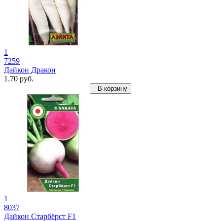
1
7259
Дайкон Дракон
1.70 руб.
В корзину
1
8037
Дайкон Старбёрст F1