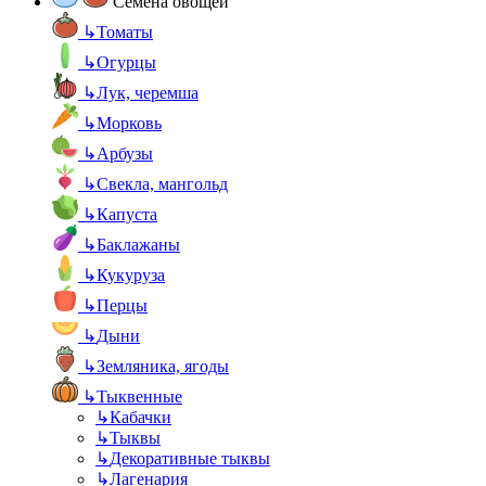
Семена овощей
↳
Томаты
↳
Огурцы
↳
Лук, черемша
↳
Морковь
↳
Арбузы
↳
Свекла, мангольд
↳
Капуста
↳
Баклажаны
↳
Кукуруза
↳
Перцы
↳
Дыни
↳
Земляника, ягоды
↳
Тыквенные
↳
Кабачки
↳
Тыквы
↳
Декоративные тыквы
↳
Лагенария