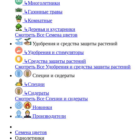
↳
Многолетники
↳
Газонные травы
↳
Комнатные
↳
Деревья и кустарники
Смотреть Все Семена цветов
Удобрения и средства защиты растений
↳
Удобрения и стимуляторы
↳
Средства защиты растений
Смотреть Все Удобрения и средства защиты растений
Специи и сидераты
↳
Специи
↳
Сидераты
Смотреть Все Специи и сидераты
Новинки
Производители
Семена цветов
Однолетники