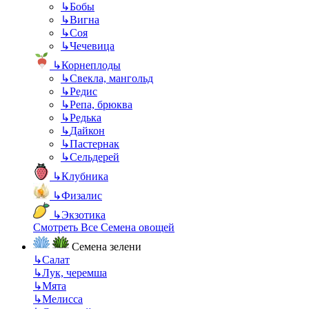
↳
Бобы
↳
Вигна
↳
Соя
↳
Чечевица
↳
Корнеплоды
↳
Свекла, мангольд
↳
Редис
↳
Репа, брюква
↳
Редька
↳
Дайкон
↳
Пастернак
↳
Сельдерей
↳
Клубника
↳
Физалис
↳
Экзотика
Смотреть Все Семена овощей
Семена зелени
↳
Салат
↳
Лук, черемша
↳
Мята
↳
Мелисса