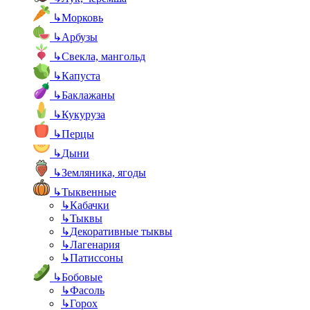
↳
Морковь
↳
Арбузы
↳
Свекла, мангольд
↳
Капуста
↳
Баклажаны
↳
Кукуруза
↳
Перцы
↳
Дыни
↳
Земляника, ягоды
↳
Тыквенные
↳
Кабачки
↳
Тыквы
↳
Декоративные тыквы
↳
Лагенария
↳
Патиссоны
↳
Бобовые
↳
Фасоль
↳
Горох