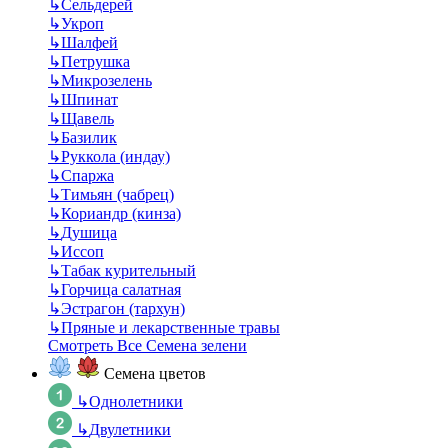
↳
Сельдерей
↳
Укроп
↳
Шалфей
↳
Петрушка
↳
Микрозелень
↳
Шпинат
↳
Щавель
↳
Базилик
↳
Руккола (индау)
↳
Спаржа
↳
Тимьян (чабрец)
↳
Кориандр (кинза)
↳
Душица
↳
Иссоп
↳
Табак курительный
↳
Горчица салатная
↳
Эстрагон (тархун)
↳
Пряные и лекарственные травы
Смотреть Все Семена зелени
Семена цветов
↳
Однолетники
↳
Двулетники