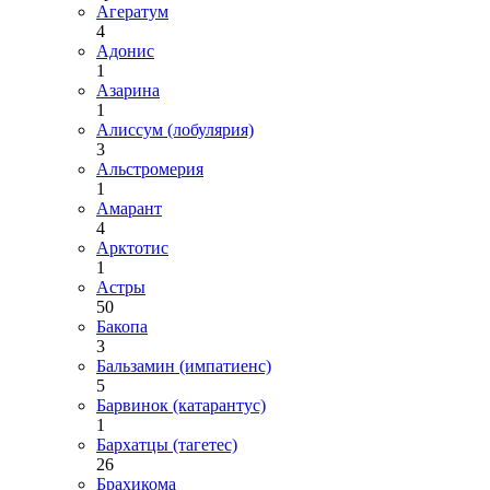
Агератум
4
Адонис
1
Азарина
1
Алиссум (лобулярия)
3
Альстромерия
1
Амарант
4
Арктотис
1
Астры
50
Бакопа
3
Бальзамин (импатиенс)
5
Барвинок (катарантус)
1
Бархатцы (тагетес)
26
Брахикома