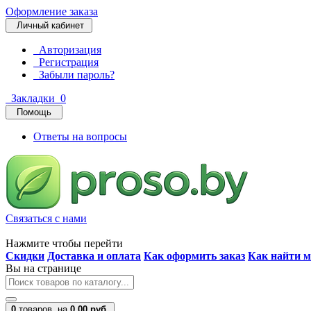
Оформление заказа
Личный кабинет
Авторизация
Регистрация
Забыли пароль?
Закладки
0
Помощь
Ответы на вопросы
Связаться с нами
Нажмите чтобы перейти
Скидки
Доставка и оплата
Как оформить заказ
Как найти м
Вы на странице
0
товаров,
на
0.00 руб.