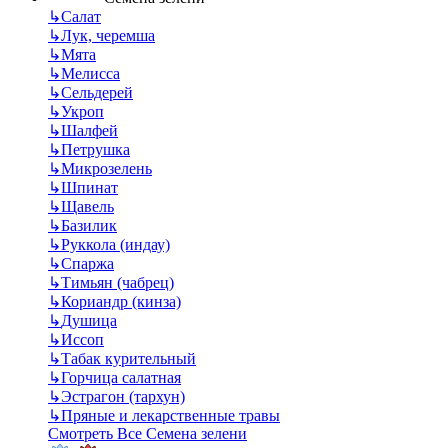
↳
Салат
↳
Лук, черемша
↳
Мята
↳
Мелисса
↳
Сельдерей
↳
Укроп
↳
Шалфей
↳
Петрушка
↳
Микрозелень
↳
Шпинат
↳
Щавель
↳
Базилик
↳
Руккола (индау)
↳
Спаржа
↳
Тимьян (чабрец)
↳
Кориандр (кинза)
↳
Душица
↳
Иссоп
↳
Табак курительный
↳
Горчица салатная
↳
Эстрагон (тархун)
↳
Пряные и лекарственные травы
Смотреть Все Семена зелени