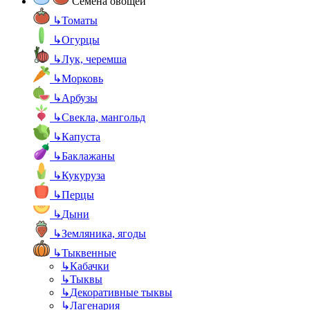
Семена овощей
↳
Томаты
↳
Огурцы
↳
Лук, черемша
↳
Морковь
↳
Арбузы
↳
Свекла, мангольд
↳
Капуста
↳
Баклажаны
↳
Кукуруза
↳
Перцы
↳
Дыни
↳
Земляника, ягоды
↳
Тыквенные
↳
Кабачки
↳
Тыквы
↳
Декоративные тыквы
↳
Лагенария