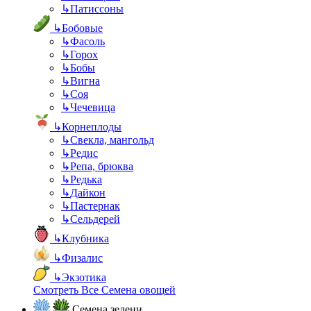
↳
Патиссоны
↳
Бобовые
↳
Фасоль
↳
Горох
↳
Бобы
↳
Вигна
↳
Соя
↳
Чечевица
↳
Корнеплоды
↳
Свекла, мангольд
↳
Редис
↳
Репа, брюква
↳
Редька
↳
Дайкон
↳
Пастернак
↳
Сельдерей
↳
Клубника
↳
Физалис
↳
Экзотика
Смотреть Все Семена овощей
Семена зелени