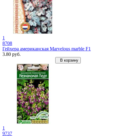
1
8708
Гейхера американская Marvelous marble F1
3.80 руб.
В корзину
1
9737