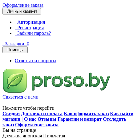
Оформление заказа
Личный кабинет
Авторизация
Регистрация
Забыли пароль?
Закладки
0
Помощь
Ответы на вопросы
Связаться с нами
Нажмите чтобы перейти
Скидки
Доставка и оплата
Как оформить заказ
Как найти
магазин | О нас
Отзывы
Гарантии и возврат
Отследить
заказ
Оформление заказа
Вы на странице
Дзельква японская Пильчатая