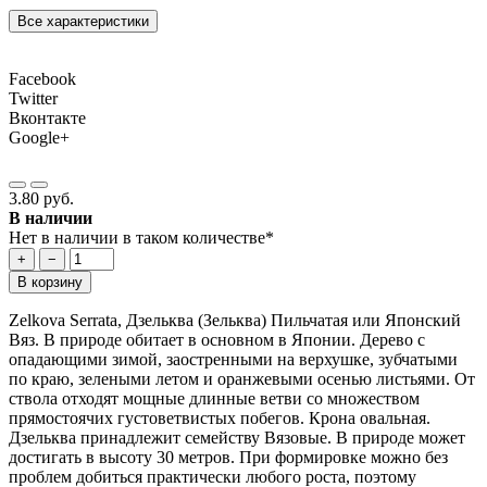
Все характеристики
Facebook
Twitter
Вконтакте
Google+
3.80 руб.
В наличии
Нет в наличии в таком количестве*
+
−
В корзину
Zelkova Serrata, Дзельква (Зельква) Пильчатая или Японский
Вяз. В природе обитает в основном в Японии. Дерево с
опадающими зимой, заостренными на верхушке, зубчатыми
по краю, зелеными летом и оранжевыми осенью листьями. От
ствола отходят мощные длинные ветви со множеством
прямостоячих густоветвистых побегов. Крона овальная.
Дзельква принадлежит семейству Вязовые. В природе может
достигать в высоту 30 метров. При формировке можно без
проблем добиться практически любого роста, поэтому