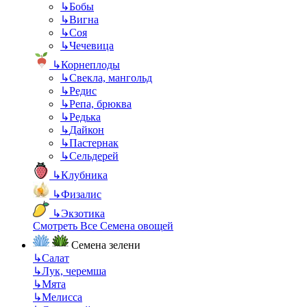
↳
Бобы
↳
Вигна
↳
Соя
↳
Чечевица
↳
Корнеплоды
↳
Свекла, мангольд
↳
Редис
↳
Репа, брюква
↳
Редька
↳
Дайкон
↳
Пастернак
↳
Сельдерей
↳
Клубника
↳
Физалис
↳
Экзотика
Смотреть Все Семена овощей
Семена зелени
↳
Салат
↳
Лук, черемша
↳
Мята
↳
Мелисса