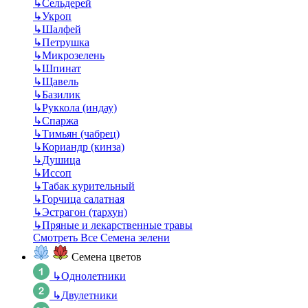
↳
Сельдерей
↳
Укроп
↳
Шалфей
↳
Петрушка
↳
Микрозелень
↳
Шпинат
↳
Щавель
↳
Базилик
↳
Руккола (индау)
↳
Спаржа
↳
Тимьян (чабрец)
↳
Кориандр (кинза)
↳
Душица
↳
Иссоп
↳
Табак курительный
↳
Горчица салатная
↳
Эстрагон (тархун)
↳
Пряные и лекарственные травы
Смотреть Все Семена зелени
Семена цветов
↳
Однолетники
↳
Двулетники