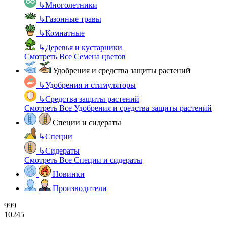
↳
Многолетники
↳
Газонные травы
↳
Комнатные
↳
Деревья и кустарники
Смотреть Все Семена цветов
Удобрения и средства защиты растений
↳
Удобрения и стимуляторы
↳
Средства защиты растений
Смотреть Все Удобрения и средства защиты растений
Специи и сидераты
↳
Специи
↳
Сидераты
Смотреть Все Специи и сидераты
Новинки
Производители
999
10245