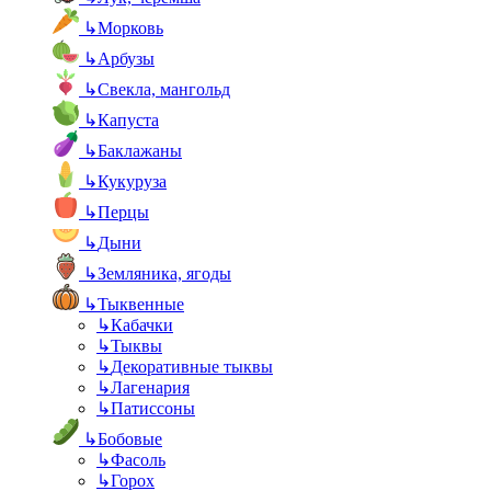
↳
Морковь
↳
Арбузы
↳
Свекла, мангольд
↳
Капуста
↳
Баклажаны
↳
Кукуруза
↳
Перцы
↳
Дыни
↳
Земляника, ягоды
↳
Тыквенные
↳
Кабачки
↳
Тыквы
↳
Декоративные тыквы
↳
Лагенария
↳
Патиссоны
↳
Бобовые
↳
Фасоль
↳
Горох