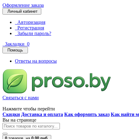
Оформление заказа
Личный кабинет
Авторизация
Регистрация
Забыли пароль?
Закладки
0
Помощь
Ответы на вопросы
Связаться с нами
Нажмите чтобы перейти
Скидки
Доставка и оплата
Как оформить заказ
Как найти м
Вы на странице
0
товаров,
на
0.00 руб.