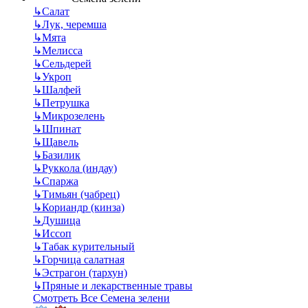
↳
Салат
↳
Лук, черемша
↳
Мята
↳
Мелисса
↳
Сельдерей
↳
Укроп
↳
Шалфей
↳
Петрушка
↳
Микрозелень
↳
Шпинат
↳
Щавель
↳
Базилик
↳
Руккола (индау)
↳
Спаржа
↳
Тимьян (чабрец)
↳
Кориандр (кинза)
↳
Душица
↳
Иссоп
↳
Табак курительный
↳
Горчица салатная
↳
Эстрагон (тархун)
↳
Пряные и лекарственные травы
Смотреть Все Семена зелени