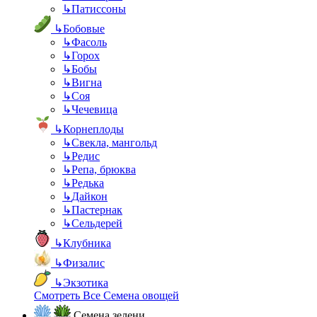
↳
Патиссоны
↳
Бобовые
↳
Фасоль
↳
Горох
↳
Бобы
↳
Вигна
↳
Соя
↳
Чечевица
↳
Корнеплоды
↳
Свекла, мангольд
↳
Редис
↳
Репа, брюква
↳
Редька
↳
Дайкон
↳
Пастернак
↳
Сельдерей
↳
Клубника
↳
Физалис
↳
Экзотика
Смотреть Все Семена овощей
Семена зелени