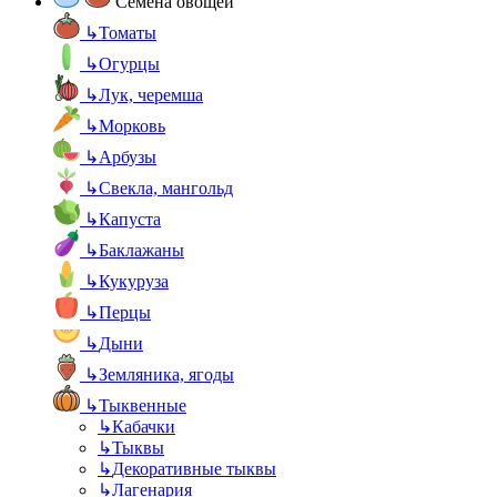
Семена овощей
↳
Томаты
↳
Огурцы
↳
Лук, черемша
↳
Морковь
↳
Арбузы
↳
Свекла, мангольд
↳
Капуста
↳
Баклажаны
↳
Кукуруза
↳
Перцы
↳
Дыни
↳
Земляника, ягоды
↳
Тыквенные
↳
Кабачки
↳
Тыквы
↳
Декоративные тыквы
↳
Лагенария