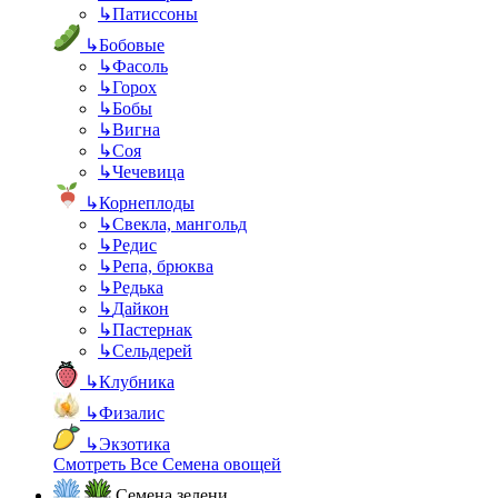
↳
Патиссоны
↳
Бобовые
↳
Фасоль
↳
Горох
↳
Бобы
↳
Вигна
↳
Соя
↳
Чечевица
↳
Корнеплоды
↳
Свекла, мангольд
↳
Редис
↳
Репа, брюква
↳
Редька
↳
Дайкон
↳
Пастернак
↳
Сельдерей
↳
Клубника
↳
Физалис
↳
Экзотика
Смотреть Все Семена овощей
Семена зелени