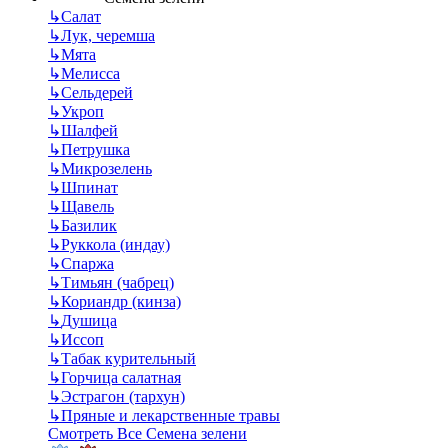
↳
Салат
↳
Лук, черемша
↳
Мята
↳
Мелисса
↳
Сельдерей
↳
Укроп
↳
Шалфей
↳
Петрушка
↳
Микрозелень
↳
Шпинат
↳
Щавель
↳
Базилик
↳
Руккола (индау)
↳
Спаржа
↳
Тимьян (чабрец)
↳
Кориандр (кинза)
↳
Душица
↳
Иссоп
↳
Табак курительный
↳
Горчица салатная
↳
Эстрагон (тархун)
↳
Пряные и лекарственные травы
Смотреть Все Семена зелени