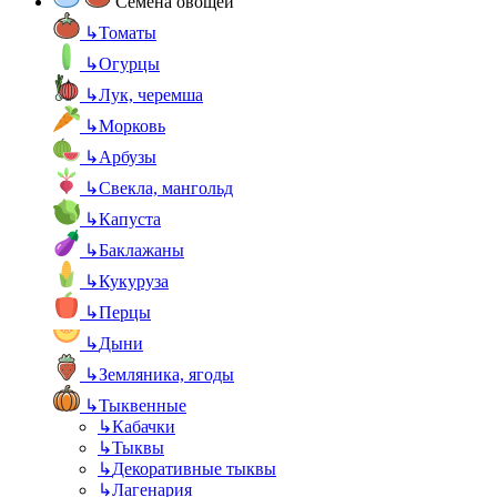
Семена овощей
↳
Томаты
↳
Огурцы
↳
Лук, черемша
↳
Морковь
↳
Арбузы
↳
Свекла, мангольд
↳
Капуста
↳
Баклажаны
↳
Кукуруза
↳
Перцы
↳
Дыни
↳
Земляника, ягоды
↳
Тыквенные
↳
Кабачки
↳
Тыквы
↳
Декоративные тыквы
↳
Лагенария