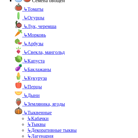
Семена овощей
↳
Томаты
↳
Огурцы
↳
Лук, черемша
↳
Морковь
↳
Арбузы
↳
Свекла, мангольд
↳
Капуста
↳
Баклажаны
↳
Кукуруза
↳
Перцы
↳
Дыни
↳
Земляника, ягоды
↳
Тыквенные
↳
Кабачки
↳
Тыквы
↳
Декоративные тыквы
↳
Лагенария