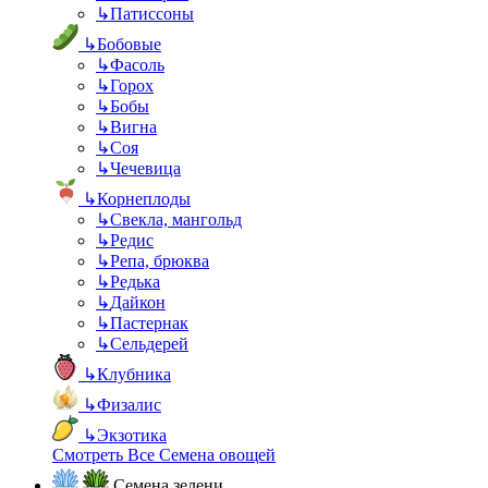
↳
Патиссоны
↳
Бобовые
↳
Фасоль
↳
Горох
↳
Бобы
↳
Вигна
↳
Соя
↳
Чечевица
↳
Корнеплоды
↳
Свекла, мангольд
↳
Редис
↳
Репа, брюква
↳
Редька
↳
Дайкон
↳
Пастернак
↳
Сельдерей
↳
Клубника
↳
Физалис
↳
Экзотика
Смотреть Все Семена овощей
Семена зелени