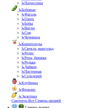
↳
Патиссоны
↳
Бобовые
↳
Фасоль
↳
Горох
↳
Бобы
↳
Вигна
↳
Соя
↳
Чечевица
↳
Корнеплоды
↳
Свекла, мангольд
↳
Редис
↳
Репа, брюква
↳
Редька
↳
Дайкон
↳
Пастернак
↳
Сельдерей
↳
Клубника
↳
Физалис
↳
Экзотика
Смотреть Все Семена овощей
Семена зелени