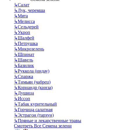
↳
Салат
↳
Лук, черемша
↳
Мята
↳
Мелисса
↳
Сельдерей
↳
Укроп
↳
Шалфей
↳
Петрушка
↳
Микрозелень
↳
Шпинат
↳
Щавель
↳
Базилик
↳
Руккола (индау)
↳
Спаржа
↳
Тимьян (чабрец)
↳
Кориандр (кинза)
↳
Душица
↳
Иссоп
↳
Табак курительный
↳
Горчица салатная
↳
Эстрагон (тархун)
↳
Пряные и лекарственные травы
Смотреть Все Семена зелени