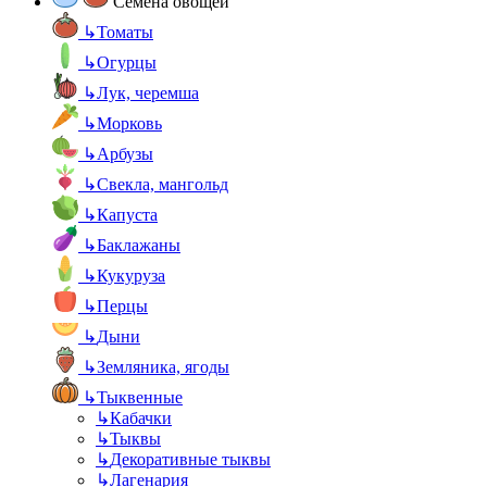
Семена овощей
↳
Томаты
↳
Огурцы
↳
Лук, черемша
↳
Морковь
↳
Арбузы
↳
Свекла, мангольд
↳
Капуста
↳
Баклажаны
↳
Кукуруза
↳
Перцы
↳
Дыни
↳
Земляника, ягоды
↳
Тыквенные
↳
Кабачки
↳
Тыквы
↳
Декоративные тыквы
↳
Лагенария