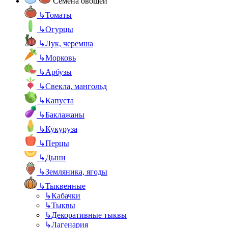
Семена овощей
↳
Томаты
↳
Огурцы
↳
Лук, черемша
↳
Морковь
↳
Арбузы
↳
Свекла, мангольд
↳
Капуста
↳
Баклажаны
↳
Кукуруза
↳
Перцы
↳
Дыни
↳
Земляника, ягоды
↳
Тыквенные
↳
Кабачки
↳
Тыквы
↳
Декоративные тыквы
↳
Лагенария