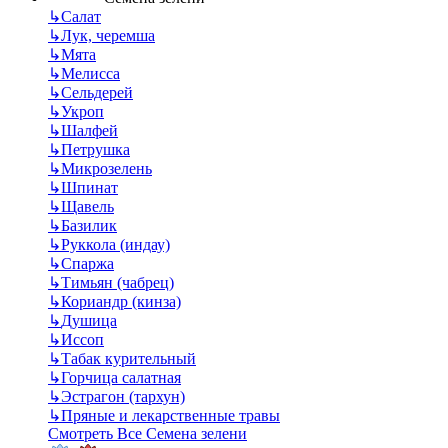
↳
Салат
↳
Лук, черемша
↳
Мята
↳
Мелисса
↳
Сельдерей
↳
Укроп
↳
Шалфей
↳
Петрушка
↳
Микрозелень
↳
Шпинат
↳
Щавель
↳
Базилик
↳
Руккола (индау)
↳
Спаржа
↳
Тимьян (чабрец)
↳
Кориандр (кинза)
↳
Душица
↳
Иссоп
↳
Табак курительный
↳
Горчица салатная
↳
Эстрагон (тархун)
↳
Пряные и лекарственные травы
Смотреть Все Семена зелени