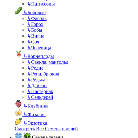
↳
Патиссоны
↳
Бобовые
↳
Фасоль
↳
Горох
↳
Бобы
↳
Вигна
↳
Соя
↳
Чечевица
↳
Корнеплоды
↳
Свекла, мангольд
↳
Редис
↳
Репа, брюква
↳
Редька
↳
Дайкон
↳
Пастернак
↳
Сельдерей
↳
Клубника
↳
Физалис
↳
Экзотика
Смотреть Все Семена овощей
Семена зелени