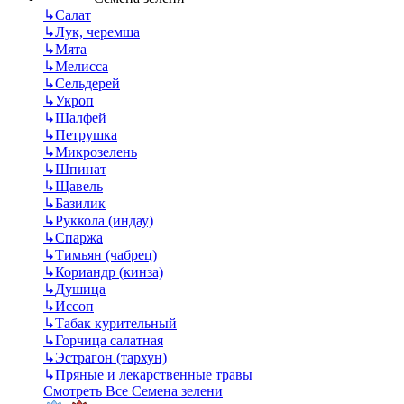
↳
Салат
↳
Лук, черемша
↳
Мята
↳
Мелисса
↳
Сельдерей
↳
Укроп
↳
Шалфей
↳
Петрушка
↳
Микрозелень
↳
Шпинат
↳
Щавель
↳
Базилик
↳
Руккола (индау)
↳
Спаржа
↳
Тимьян (чабрец)
↳
Кориандр (кинза)
↳
Душица
↳
Иссоп
↳
Табак курительный
↳
Горчица салатная
↳
Эстрагон (тархун)
↳
Пряные и лекарственные травы
Смотреть Все Семена зелени