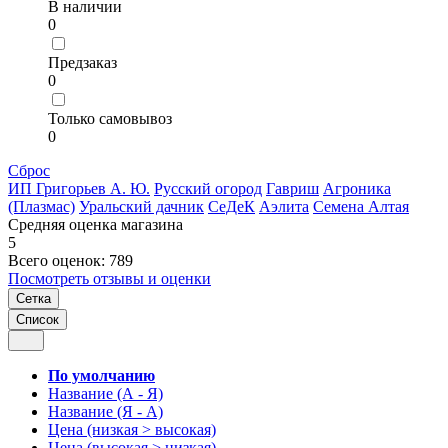
В наличии
0
Предзаказ
0
Только самовывоз
0
Сброс
ИП Григорьев А. Ю.
Русский огород
Гавриш
Агроника
(Плазмас)
Уральский дачник
СеДеК
Аэлита
Семена Алтая
Средняя оценка магазина
5
Всего оценок: 789
Посмотреть отзывы и оценки
Сетка
Список
По умолчанию
Название (А - Я)
Название (Я - А)
Цена (низкая > высокая)
Цена (высокая > низкая)