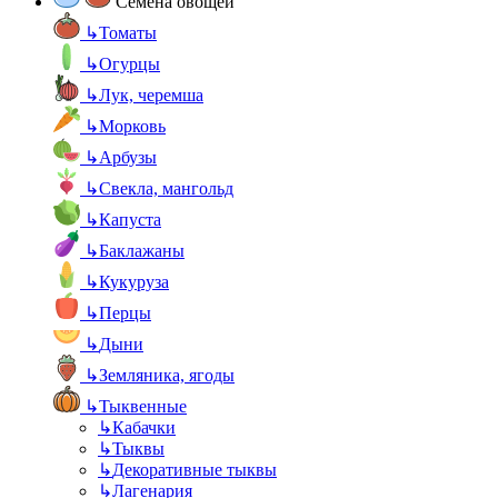
Семена овощей
↳
Томаты
↳
Огурцы
↳
Лук, черемша
↳
Морковь
↳
Арбузы
↳
Свекла, мангольд
↳
Капуста
↳
Баклажаны
↳
Кукуруза
↳
Перцы
↳
Дыни
↳
Земляника, ягоды
↳
Тыквенные
↳
Кабачки
↳
Тыквы
↳
Декоративные тыквы
↳
Лагенария