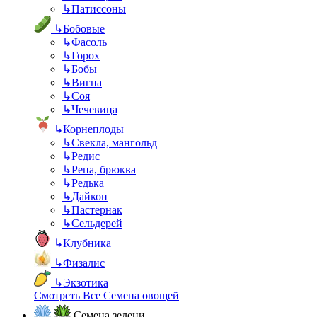
↳
Патиссоны
↳
Бобовые
↳
Фасоль
↳
Горох
↳
Бобы
↳
Вигна
↳
Соя
↳
Чечевица
↳
Корнеплоды
↳
Свекла, мангольд
↳
Редис
↳
Репа, брюква
↳
Редька
↳
Дайкон
↳
Пастернак
↳
Сельдерей
↳
Клубника
↳
Физалис
↳
Экзотика
Смотреть Все Семена овощей
Семена зелени