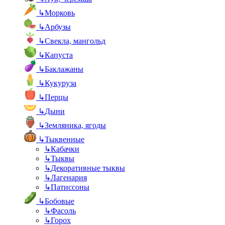
↳
Морковь
↳
Арбузы
↳
Свекла, мангольд
↳
Капуста
↳
Баклажаны
↳
Кукуруза
↳
Перцы
↳
Дыни
↳
Земляника, ягоды
↳
Тыквенные
↳
Кабачки
↳
Тыквы
↳
Декоративные тыквы
↳
Лагенария
↳
Патиссоны
↳
Бобовые
↳
Фасоль
↳
Горох