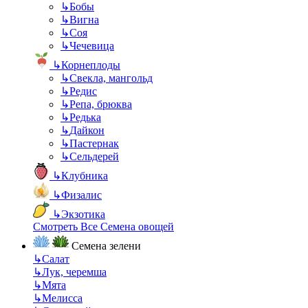
↳
Бобы
↳
Вигна
↳
Соя
↳
Чечевица
↳
Корнеплоды
↳
Свекла, мангольд
↳
Редис
↳
Репа, брюква
↳
Редька
↳
Дайкон
↳
Пастернак
↳
Сельдерей
↳
Клубника
↳
Физалис
↳
Экзотика
Смотреть Все Семена овощей
Семена зелени
↳
Салат
↳
Лук, черемша
↳
Мята
↳
Мелисса