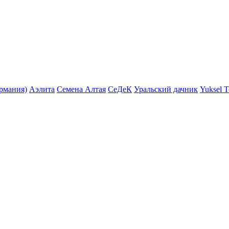
ермания)
Аэлита
Семена Алтая
СеДеК
Уральский дачник
Yuksel 