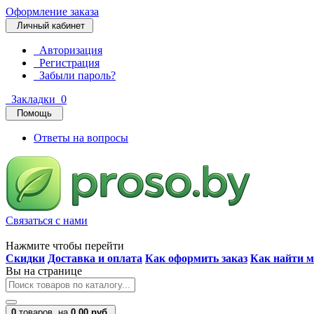
Оформление заказа
Личный кабинет
Авторизация
Регистрация
Забыли пароль?
Закладки
0
Помощь
Ответы на вопросы
Связаться с нами
Нажмите чтобы перейти
Скидки
Доставка и оплата
Как оформить заказ
Как найти м
Вы на странице
0
товаров,
на
0.00 руб.