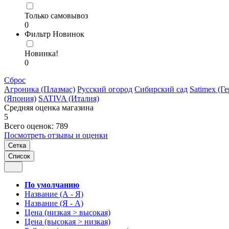
Только самовывоз
0
Фильтр Новинок
Новинка!
0
Сброс
Агроника (Плазмас)
Русский огород
Сибирский сад
Satimex (Г
(Япония)
SATIVA (Италия)
Средняя оценка магазина
5
Всего оценок: 789
Посмотреть отзывы и оценки
Сетка
Список
По умолчанию
Название (А - Я)
Название (Я - А)
Цена (низкая > высокая)
Цена (высокая > низкая)