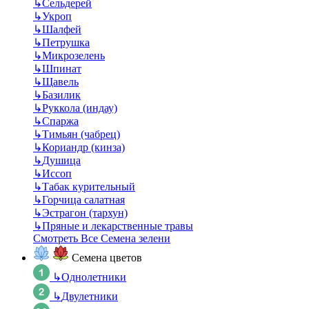
↳
Сельдерей
↳
Укроп
↳
Шалфей
↳
Петрушка
↳
Микрозелень
↳
Шпинат
↳
Щавель
↳
Базилик
↳
Руккола (индау)
↳
Спаржа
↳
Тимьян (чабрец)
↳
Кориандр (кинза)
↳
Душица
↳
Иссоп
↳
Табак курительный
↳
Горчица салатная
↳
Эстрагон (тархун)
↳
Пряные и лекарственные травы
Смотреть Все Семена зелени
Семена цветов
↳
Однолетники
↳
Двулетники