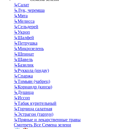
↳
Салат
↳
Лук, черемша
↳
Мята
↳
Мелисса
↳
Сельдерей
↳
Укроп
↳
Шалфей
↳
Петрушка
↳
Микрозелень
↳
Шпинат
↳
Щавель
↳
Базилик
↳
Руккола (индау)
↳
Спаржа
↳
Тимьян (чабрец)
↳
Кориандр (кинза)
↳
Душица
↳
Иссоп
↳
Табак курительный
↳
Горчица салатная
↳
Эстрагон (тархун)
↳
Пряные и лекарственные травы
Смотреть Все Семена зелени