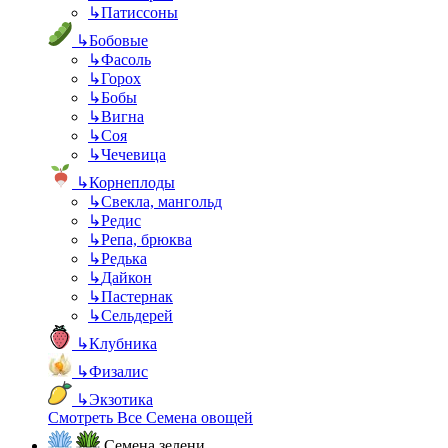
↳
Патиссоны
↳
Бобовые
↳
Фасоль
↳
Горох
↳
Бобы
↳
Вигна
↳
Соя
↳
Чечевица
↳
Корнеплоды
↳
Свекла, мангольд
↳
Редис
↳
Репа, брюква
↳
Редька
↳
Дайкон
↳
Пастернак
↳
Сельдерей
↳
Клубника
↳
Физалис
↳
Экзотика
Смотреть Все Семена овощей
Семена зелени