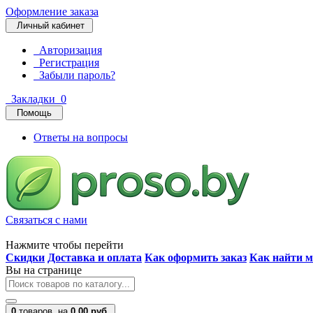
Оформление заказа
Личный кабинет
Авторизация
Регистрация
Забыли пароль?
Закладки
0
Помощь
Ответы на вопросы
Связаться с нами
Нажмите чтобы перейти
Скидки
Доставка и оплата
Как оформить заказ
Как найти м
Вы на странице
0
товаров,
на
0.00 руб.