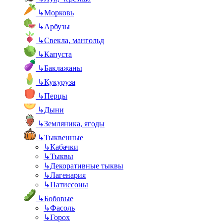
↳
Морковь
↳
Арбузы
↳
Свекла, мангольд
↳
Капуста
↳
Баклажаны
↳
Кукуруза
↳
Перцы
↳
Дыни
↳
Земляника, ягоды
↳
Тыквенные
↳
Кабачки
↳
Тыквы
↳
Декоративные тыквы
↳
Лагенария
↳
Патиссоны
↳
Бобовые
↳
Фасоль
↳
Горох