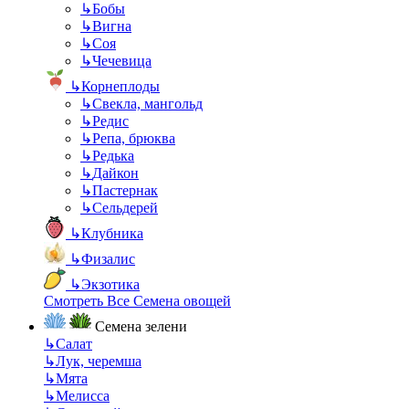
↳
Бобы
↳
Вигна
↳
Соя
↳
Чечевица
↳
Корнеплоды
↳
Свекла, мангольд
↳
Редис
↳
Репа, брюква
↳
Редька
↳
Дайкон
↳
Пастернак
↳
Сельдерей
↳
Клубника
↳
Физалис
↳
Экзотика
Смотреть Все Семена овощей
Семена зелени
↳
Салат
↳
Лук, черемша
↳
Мята
↳
Мелисса