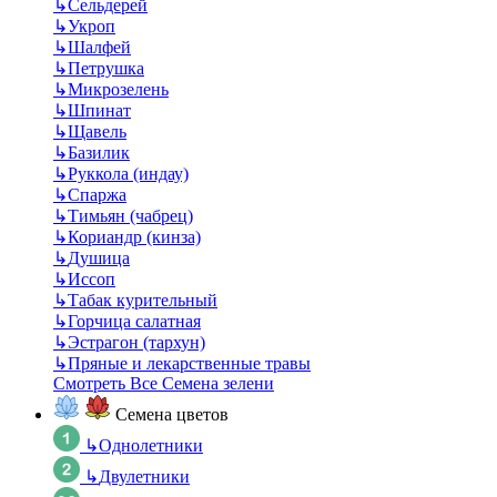
↳
Сельдерей
↳
Укроп
↳
Шалфей
↳
Петрушка
↳
Микрозелень
↳
Шпинат
↳
Щавель
↳
Базилик
↳
Руккола (индау)
↳
Спаржа
↳
Тимьян (чабрец)
↳
Кориандр (кинза)
↳
Душица
↳
Иссоп
↳
Табак курительный
↳
Горчица салатная
↳
Эстрагон (тархун)
↳
Пряные и лекарственные травы
Смотреть Все Семена зелени
Семена цветов
↳
Однолетники
↳
Двулетники