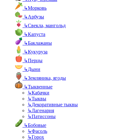
↳
Морковь
↳
Арбузы
↳
Свекла, мангольд
↳
Капуста
↳
Баклажаны
↳
Кукуруза
↳
Перцы
↳
Дыни
↳
Земляника, ягоды
↳
Тыквенные
↳
Кабачки
↳
Тыквы
↳
Декоративные тыквы
↳
Лагенария
↳
Патиссоны
↳
Бобовые
↳
Фасоль
↳
Горох