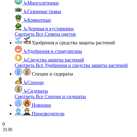
↳
Многолетники
↳
Газонные травы
↳
Комнатные
↳
Деревья и кустарники
Смотреть Все Семена цветов
Удобрения и средства защиты растений
↳
Удобрения и стимуляторы
↳
Средства защиты растений
Смотреть Все Удобрения и средства защиты растений
Специи и сидераты
↳
Специи
↳
Сидераты
Смотреть Все Специи и сидераты
Новинки
Производители
0
3130