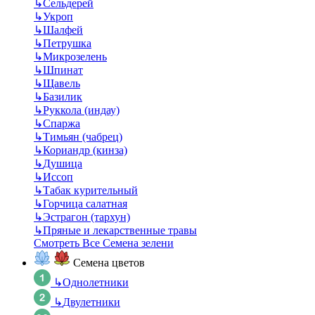
↳
Сельдерей
↳
Укроп
↳
Шалфей
↳
Петрушка
↳
Микрозелень
↳
Шпинат
↳
Щавель
↳
Базилик
↳
Руккола (индау)
↳
Спаржа
↳
Тимьян (чабрец)
↳
Кориандр (кинза)
↳
Душица
↳
Иссоп
↳
Табак курительный
↳
Горчица салатная
↳
Эстрагон (тархун)
↳
Пряные и лекарственные травы
Смотреть Все Семена зелени
Семена цветов
↳
Однолетники
↳
Двулетники