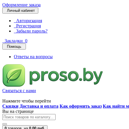
Оформление заказа
Личный кабинет
Авторизация
Регистрация
Забыли пароль?
Закладки
0
Помощь
Ответы на вопросы
Связаться с нами
Нажмите чтобы перейти
Скидки
Доставка и оплата
Как оформить заказ
Как найти м
Вы на странице
0
товаров,
на
0.00 руб.