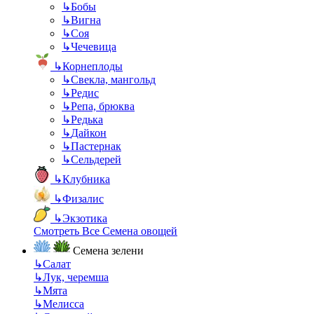
↳
Бобы
↳
Вигна
↳
Соя
↳
Чечевица
↳
Корнеплоды
↳
Свекла, мангольд
↳
Редис
↳
Репа, брюква
↳
Редька
↳
Дайкон
↳
Пастернак
↳
Сельдерей
↳
Клубника
↳
Физалис
↳
Экзотика
Смотреть Все Семена овощей
Семена зелени
↳
Салат
↳
Лук, черемша
↳
Мята
↳
Мелисса