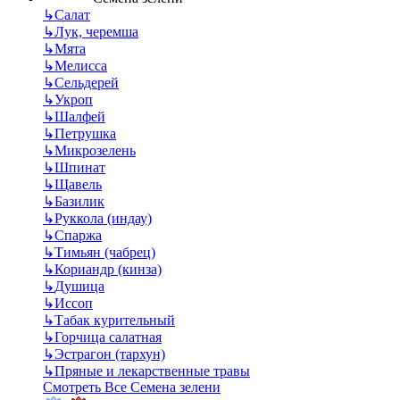
↳
Салат
↳
Лук, черемша
↳
Мята
↳
Мелисса
↳
Сельдерей
↳
Укроп
↳
Шалфей
↳
Петрушка
↳
Микрозелень
↳
Шпинат
↳
Щавель
↳
Базилик
↳
Руккола (индау)
↳
Спаржа
↳
Тимьян (чабрец)
↳
Кориандр (кинза)
↳
Душица
↳
Иссоп
↳
Табак курительный
↳
Горчица салатная
↳
Эстрагон (тархун)
↳
Пряные и лекарственные травы
Смотреть Все Семена зелени