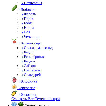
↳
Патиссоны
↳
Бобовые
↳
Фасоль
↳
Горох
↳
Бобы
↳
Вигна
↳
Соя
↳
Чечевица
↳
Корнеплоды
↳
Свекла, мангольд
↳
Редис
↳
Репа, брюква
↳
Редька
↳
Дайкон
↳
Пастернак
↳
Сельдерей
↳
Клубника
↳
Физалис
↳
Экзотика
Смотреть Все Семена овощей
Семена зелени