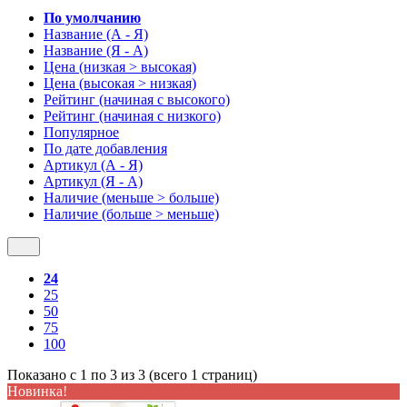
По умолчанию
Название (А - Я)
Название (Я - А)
Цена (низкая > высокая)
Цена (высокая > низкая)
Рейтинг (начиная с высокого)
Рейтинг (начиная с низкого)
Популярное
По дате добавления
Артикул (А - Я)
Артикул (Я - А)
Наличие (меньше > больше)
Наличие (больше > меньше)
24
25
50
75
100
Показано с 1 по 3 из 3 (всего 1 страниц)
Новинка!