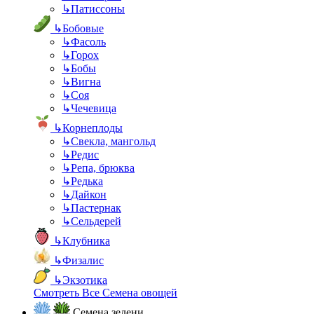
↳
Патиссоны
↳
Бобовые
↳
Фасоль
↳
Горох
↳
Бобы
↳
Вигна
↳
Соя
↳
Чечевица
↳
Корнеплоды
↳
Свекла, мангольд
↳
Редис
↳
Репа, брюква
↳
Редька
↳
Дайкон
↳
Пастернак
↳
Сельдерей
↳
Клубника
↳
Физалис
↳
Экзотика
Смотреть Все Семена овощей
Семена зелени