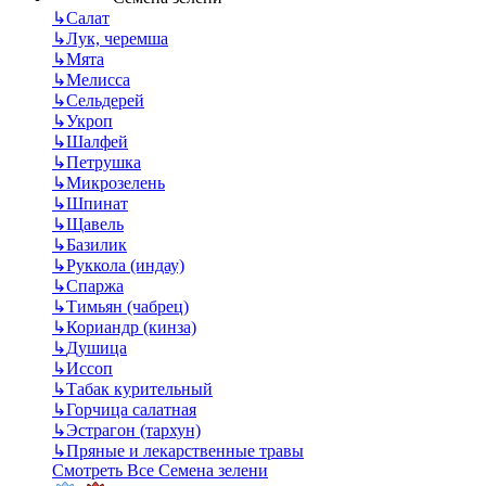
↳
Салат
↳
Лук, черемша
↳
Мята
↳
Мелисса
↳
Сельдерей
↳
Укроп
↳
Шалфей
↳
Петрушка
↳
Микрозелень
↳
Шпинат
↳
Щавель
↳
Базилик
↳
Руккола (индау)
↳
Спаржа
↳
Тимьян (чабрец)
↳
Кориандр (кинза)
↳
Душица
↳
Иссоп
↳
Табак курительный
↳
Горчица салатная
↳
Эстрагон (тархун)
↳
Пряные и лекарственные травы
Смотреть Все Семена зелени