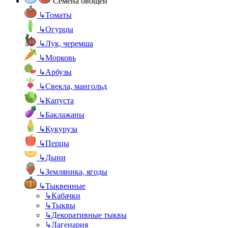
Семена овощей
↳
Томаты
↳
Огурцы
↳
Лук, черемша
↳
Морковь
↳
Арбузы
↳
Свекла, мангольд
↳
Капуста
↳
Баклажаны
↳
Кукуруза
↳
Перцы
↳
Дыни
↳
Земляника, ягоды
↳
Тыквенные
↳
Кабачки
↳
Тыквы
↳
Декоративные тыквы
↳
Лагенария