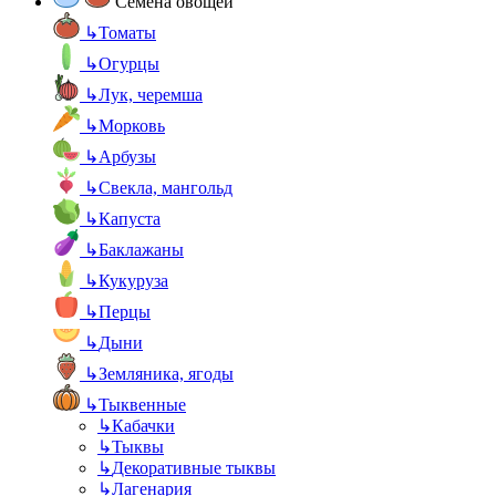
Семена овощей
↳
Томаты
↳
Огурцы
↳
Лук, черемша
↳
Морковь
↳
Арбузы
↳
Свекла, мангольд
↳
Капуста
↳
Баклажаны
↳
Кукуруза
↳
Перцы
↳
Дыни
↳
Земляника, ягоды
↳
Тыквенные
↳
Кабачки
↳
Тыквы
↳
Декоративные тыквы
↳
Лагенария