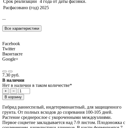
Срок реализации
4 года от даты фасовки.
Расфасовано (год)
2025
...
Все характеристики
Facebook
Twitter
Вконтакте
Google+
7.30 руб.
В наличии
Нет в наличии в таком количестве*
+
−
В корзину
Гибрид раннеспелый, индетерминантный, для защищенного
грунта. От полных всходов до созревания 100-105 дней.
Растение среднерослое с укороченными междоузлиями.
Первое соцветие закладывается над 7-9 листом. Плодоножка с
сочленением, чашелистики длинные. В кисти формируется 7-