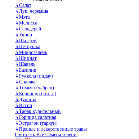
↳
Салат
↳
Лук, черемша
↳
Мята
↳
Мелисса
↳
Сельдерей
↳
Укроп
↳
Шалфей
↳
Петрушка
↳
Микрозелень
↳
Шпинат
↳
Щавель
↳
Базилик
↳
Руккола (индау)
↳
Спаржа
↳
Тимьян (чабрец)
↳
Кориандр (кинза)
↳
Душица
↳
Иссоп
↳
Табак курительный
↳
Горчица салатная
↳
Эстрагон (тархун)
↳
Пряные и лекарственные травы
Смотреть Все Семена зелени