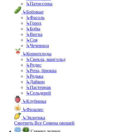
↳
Патиссоны
↳
Бобовые
↳
Фасоль
↳
Горох
↳
Бобы
↳
Вигна
↳
Соя
↳
Чечевица
↳
Корнеплоды
↳
Свекла, мангольд
↳
Редис
↳
Репа, брюква
↳
Редька
↳
Дайкон
↳
Пастернак
↳
Сельдерей
↳
Клубника
↳
Физалис
↳
Экзотика
Смотреть Все Семена овощей
Семена зелени