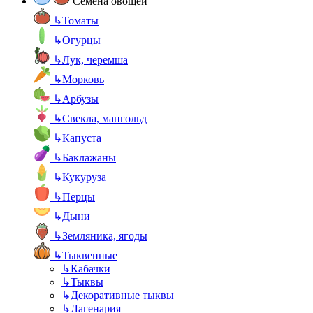
Семена овощей
↳
Томаты
↳
Огурцы
↳
Лук, черемша
↳
Морковь
↳
Арбузы
↳
Свекла, мангольд
↳
Капуста
↳
Баклажаны
↳
Кукуруза
↳
Перцы
↳
Дыни
↳
Земляника, ягоды
↳
Тыквенные
↳
Кабачки
↳
Тыквы
↳
Декоративные тыквы
↳
Лагенария