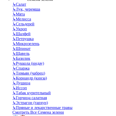
↳
Салат
↳
Лук, черемша
↳
Мята
↳
Мелисса
↳
Сельдерей
↳
Укроп
↳
Шалфей
↳
Петрушка
↳
Микрозелень
↳
Шпинат
↳
Щавель
↳
Базилик
↳
Руккола (индау)
↳
Спаржа
↳
Тимьян (чабрец)
↳
Кориандр (кинза)
↳
Душица
↳
Иссоп
↳
Табак курительный
↳
Горчица салатная
↳
Эстрагон (тархун)
↳
Пряные и лекарственные травы
Смотреть Все Семена зелени