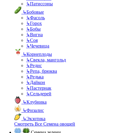
↳
Патиссоны
↳
Бобовые
↳
Фасоль
↳
Горох
↳
Бобы
↳
Вигна
↳
Соя
↳
Чечевица
↳
Корнеплоды
↳
Свекла, мангольд
↳
Редис
↳
Репа, брюква
↳
Редька
↳
Дайкон
↳
Пастернак
↳
Сельдерей
↳
Клубника
↳
Физалис
↳
Экзотика
Смотреть Все Семена овощей
Семена зелени