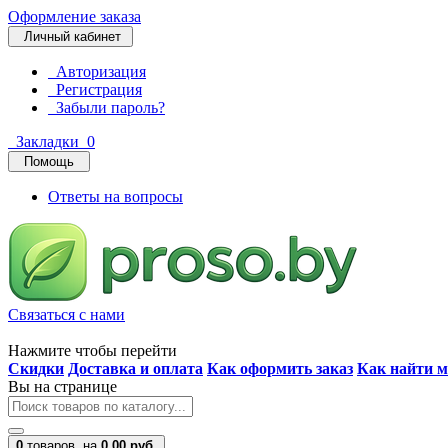
Оформление заказа
Личный кабинет
Авторизация
Регистрация
Забыли пароль?
Закладки
0
Помощь
Ответы на вопросы
Связаться с нами
Нажмите чтобы перейти
Скидки
Доставка и оплата
Как оформить заказ
Как найти м
Вы на странице
0
товаров,
на
0.00 руб.