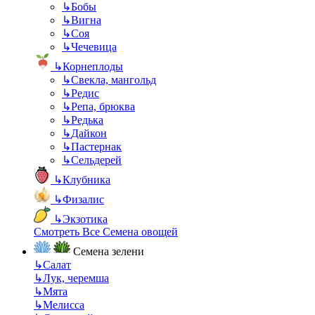
↳
Бобы
↳
Вигна
↳
Соя
↳
Чечевица
↳
Корнеплоды
↳
Свекла, мангольд
↳
Редис
↳
Репа, брюква
↳
Редька
↳
Дайкон
↳
Пастернак
↳
Сельдерей
↳
Клубника
↳
Физалис
↳
Экзотика
Смотреть Все Семена овощей
Семена зелени
↳
Салат
↳
Лук, черемша
↳
Мята
↳
Мелисса