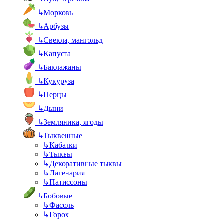
↳
Морковь
↳
Арбузы
↳
Свекла, мангольд
↳
Капуста
↳
Баклажаны
↳
Кукуруза
↳
Перцы
↳
Дыни
↳
Земляника, ягоды
↳
Тыквенные
↳
Кабачки
↳
Тыквы
↳
Декоративные тыквы
↳
Лагенария
↳
Патиссоны
↳
Бобовые
↳
Фасоль
↳
Горох