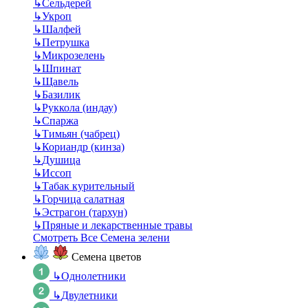
↳
Сельдерей
↳
Укроп
↳
Шалфей
↳
Петрушка
↳
Микрозелень
↳
Шпинат
↳
Щавель
↳
Базилик
↳
Руккола (индау)
↳
Спаржа
↳
Тимьян (чабрец)
↳
Кориандр (кинза)
↳
Душица
↳
Иссоп
↳
Табак курительный
↳
Горчица салатная
↳
Эстрагон (тархун)
↳
Пряные и лекарственные травы
Смотреть Все Семена зелени
Семена цветов
↳
Однолетники
↳
Двулетники