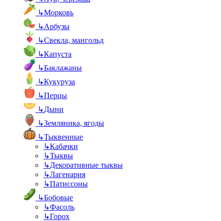
↳
Морковь
↳
Арбузы
↳
Свекла, мангольд
↳
Капуста
↳
Баклажаны
↳
Кукуруза
↳
Перцы
↳
Дыни
↳
Земляника, ягоды
↳
Тыквенные
↳
Кабачки
↳
Тыквы
↳
Декоративные тыквы
↳
Лагенария
↳
Патиссоны
↳
Бобовые
↳
Фасоль
↳
Горох