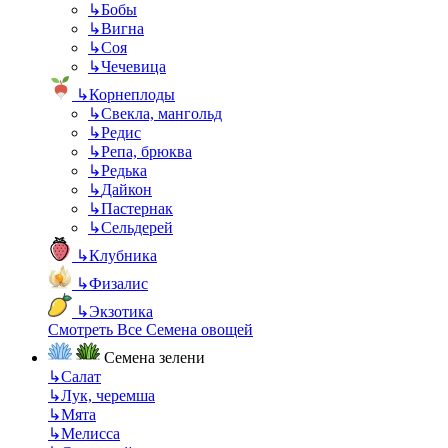
↳
Бобы
↳
Вигна
↳
Соя
↳
Чечевица
↳
Корнеплоды
↳
Свекла, мангольд
↳
Редис
↳
Репа, брюква
↳
Редька
↳
Дайкон
↳
Пастернак
↳
Сельдерей
↳
Клубника
↳
Физалис
↳
Экзотика
Смотреть Все Семена овощей
Семена зелени
↳
Салат
↳
Лук, черемша
↳
Мята
↳
Мелисса