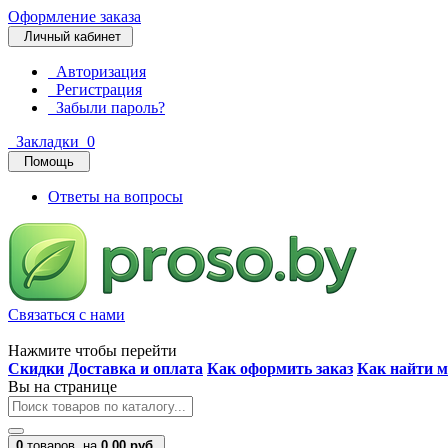
Оформление заказа
Личный кабинет
Авторизация
Регистрация
Забыли пароль?
Закладки
0
Помощь
Ответы на вопросы
Связаться с нами
Нажмите чтобы перейти
Скидки
Доставка и оплата
Как оформить заказ
Как найти м
Вы на странице
0
товаров,
на
0.00 руб.