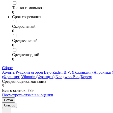
Только самовывоз
0
Срок созревания
Скороспелый
0
Среднеспелый
0
Среднепоздний
0
Сброс
Аэлита
Русский огород
Bejo Zaden B.V. (Голландия)
Агроника 
(Франция)
Vilmorin (Франция)
Nongwoo Bio (Корея)
Средняя оценка магазина
5
Всего оценок: 789
Посмотреть отзывы и оценки
Сетка
Список