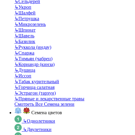
↳
Сельдерей
↳
Укроп
↳
Шалфей
↳
Петрушка
↳
Микрозелень
↳
Шпинат
↳
Щавель
↳
Базилик
↳
Руккола (индау)
↳
Спаржа
↳
Тимьян (чабрец)
↳
Кориандр (кинза)
↳
Душица
↳
Иссоп
↳
Табак курительный
↳
Горчица салатная
↳
Эстрагон (тархун)
↳
Пряные и лекарственные травы
Смотреть Все Семена зелени
Семена цветов
↳
Однолетники
↳
Двулетники