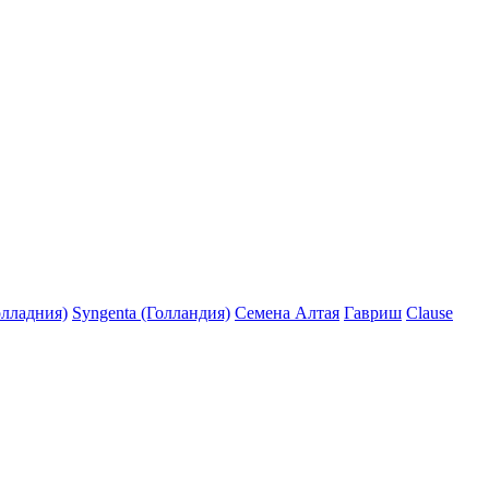
олладния)
Syngenta (Голландия)
Семена Алтая
Гавриш
Clause