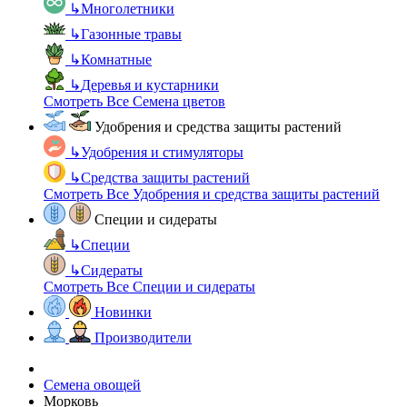
↳
Многолетники
↳
Газонные травы
↳
Комнатные
↳
Деревья и кустарники
Смотреть Все Семена цветов
Удобрения и средства защиты растений
↳
Удобрения и стимуляторы
↳
Средства защиты растений
Смотреть Все Удобрения и средства защиты растений
Специи и сидераты
↳
Специи
↳
Сидераты
Смотреть Все Специи и сидераты
Новинки
Производители
Семена овощей
Морковь