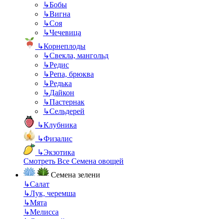
↳
Бобы
↳
Вигна
↳
Соя
↳
Чечевица
↳
Корнеплоды
↳
Свекла, мангольд
↳
Редис
↳
Репа, брюква
↳
Редька
↳
Дайкон
↳
Пастернак
↳
Сельдерей
↳
Клубника
↳
Физалис
↳
Экзотика
Смотреть Все Семена овощей
Семена зелени
↳
Салат
↳
Лук, черемша
↳
Мята
↳
Мелисса