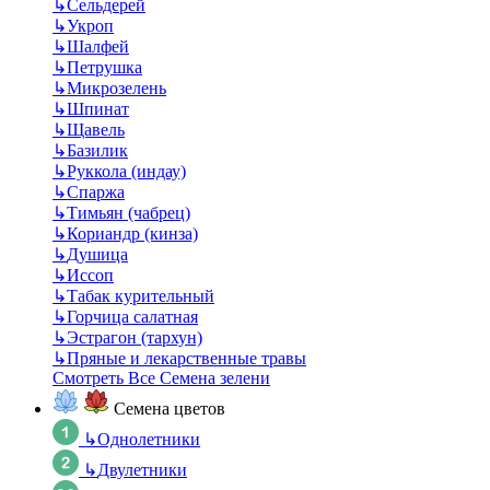
↳
Сельдерей
↳
Укроп
↳
Шалфей
↳
Петрушка
↳
Микрозелень
↳
Шпинат
↳
Щавель
↳
Базилик
↳
Руккола (индау)
↳
Спаржа
↳
Тимьян (чабрец)
↳
Кориандр (кинза)
↳
Душица
↳
Иссоп
↳
Табак курительный
↳
Горчица салатная
↳
Эстрагон (тархун)
↳
Пряные и лекарственные травы
Смотреть Все Семена зелени
Семена цветов
↳
Однолетники
↳
Двулетники