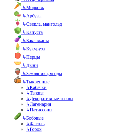
↳
Морковь
↳
Арбузы
↳
Свекла, мангольд
↳
Капуста
↳
Баклажаны
↳
Кукуруза
↳
Перцы
↳
Дыни
↳
Земляника, ягоды
↳
Тыквенные
↳
Кабачки
↳
Тыквы
↳
Декоративные тыквы
↳
Лагенария
↳
Патиссоны
↳
Бобовые
↳
Фасоль
↳
Горох