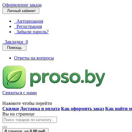
Оформление заказа
Личный кабинет
Авторизация
Регистрация
Забыли пароль?
Закладки
0
Помощь
Ответы на вопросы
Связаться с нами
Нажмите чтобы перейти
Скидки
Доставка и оплата
Как оформить заказ
Как найти м
Вы на странице
0
товаров,
на
0.00 руб.